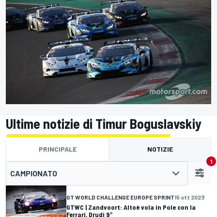
Ultime notizie di Timur Boguslavskiy
PRINCIPALE
NOTIZIE
1
CAMPIONATO
GT WORLD CHALLENGE EUROPE SPRINT
15 ott 2023
GTWC | Zandvoort: Altoè vola in Pole con la
Ferrari, Drudi 9°