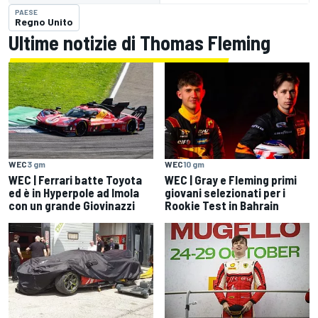
PAESE
Regno Unito
Ultime notizie di Thomas Fleming
WEC
3 gm
WEC
10 gm
WEC | Ferrari batte Toyota
WEC | Gray e Fleming primi
ed è in Hyperpole ad Imola
giovani selezionati per i
con un grande Giovinazzi
Rookie Test in Bahrain