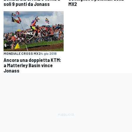
soli 9 punti da Jonass
MX2
MONDIALE CROSS MX2
4 giu 2018
Ancora una doppietta KTM:
a Matterley Basin vince
Jonass