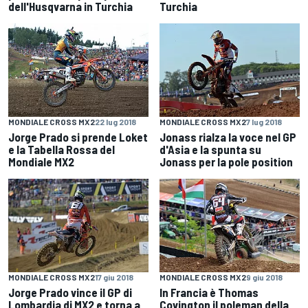
dell'Husqvarna in Turchia
Turchia
MONDIALE CROSS MX2
22 lug 2018
MONDIALE CROSS MX2
7 lug 2018
Jorge Prado si prende Loket
Jonass rialza la voce nel GP
e la Tabella Rossa del
d'Asia e la spunta su
Mondiale MX2
Jonass per la pole position
MONDIALE CROSS MX2
17 giu 2018
MONDIALE CROSS MX2
9 giu 2018
Jorge Prado vince il GP di
In Francia è Thomas
Lombardia di MX2 e torna a
Covington il poleman della