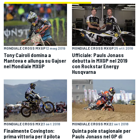
MONDIALE CROSS MXGP
12 mag 2019
MONDIALE CROSS MXGP
25 ott 2018
Tony Cairoli domina a
Ufficiale: Pauls Jonass
Mantova e allunga su Gajser
debutta in MXGP nel 2019
nel Mondiale MXGP
con Rockstar Energy
Husqvarna
MONDIALE CROSS MX2
3 set 2018
MONDIALE CROSS MX2
2 set 2018
Finalmente Covington:
Quinta pole stagionale per
prima vittoria per il pilota
Pauls Jonass nel GP di