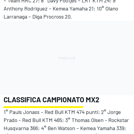
– Team HRC 27; 8° Davy Pootjes – LRT KTM 24; 9°
Anthony Rodriguez – Kemea Yamaha 21; 10° Olano
Larranaga – Diga Procross 20.
CLASSIFICA CAMPIONATO MX2
1° Pauls Jonass – Red Bull KTM 474 punti; 2° Jorge
Prado - Red Bull KTM 465; 3° Thomas Olsen - Rockstar
Husqvarna 366; 4° Ben Watson – Kemea Yamaha 339;