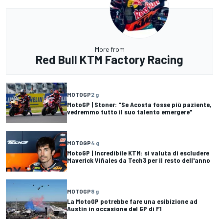
More from
Red Bull KTM Factory Racing
MOTOGP
2 g
MotoGP | Stoner: "Se Acosta fosse più paziente,
vedremmo tutto il suo talento emergere"
MOTOGP
4 g
MotoGP | Incredibile KTM: si valuta di escludere
Maverick Viñales da Tech3 per il resto dell'anno
MOTOGP
8 g
La MotoGP potrebbe fare una esibizione ad
Austin in occasione del GP di F1