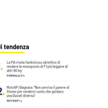
Di tendenza
1
.
La FIA rivela l'ambizioso obiettivo di
rendere le monoposto di F1 più leggere di
altri 80 kg
FORMULA 1
1 h
2
.
MotoGP | Bagnaia: "Non serviva il parere di
Stoner per rendersi conto che guidavo
una Ducati diversa"
MOTOGP
1 g