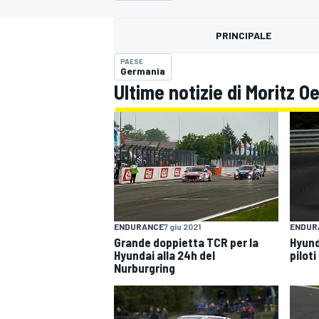
MOTOGP
WEC
PRINCIPALE
PAESE
Germania
Ultime notizie di Moritz O
WRC
ENDURANCE
7 giu 2021
ENDUR
Grande doppietta TCR per la
Hyund
Hyundai alla 24h del
piloti
Nurburgring