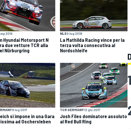
mag 2019
NLS
9 lug 2018
am Hyundai Motorsport N
La Mathilda Racing vince per la
ra due vetture TCR alla
terza volta consecutiva al
el Nürburgring
Nordschleife
ERMANY
8 lug 2017
TCR GERMANY
12 giu 2017
eich si impone in una Gara
Josh Files dominatore assoluto
atissima ad Oschersleben
al Red Bull Ring