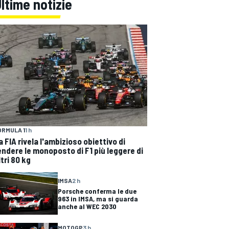
ltime notizie
ORMULA 1
1 h
a FIA rivela l'ambizioso obiettivo di
endere le monoposto di F1 più leggere di
ltri 80 kg
IMSA
2 h
Porsche conferma le due
963 in IMSA, ma si guarda
anche al WEC 2030
MOTOGP
3 h