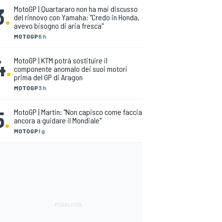
3
.
MotoGP | Quartararo non ha mai discusso
del rinnovo con Yamaha: "Credo in Honda,
avevo bisogno di aria fresca"
MOTOGP
6 h
4
.
MotoGP | KTM potrà sostituire il
componente anomalo dei suoi motori
prima del GP di Aragon
MOTOGP
3 h
5
.
MotoGP | Martin: "Non capisco come faccia
ancora a guidare il Mondiale"
MOTOGP
1 g