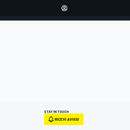
dei tuoi piloti preferiti
Fai sentire la tua voce
commentando l'articolo
ACCEDI
EDIZIONE
ITALIA
STAY IN TOUCH
RICEVI AVVISI