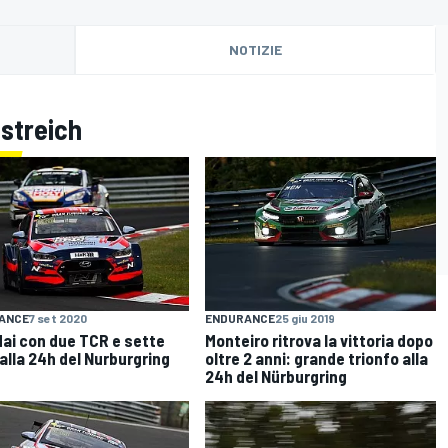
NOTIZIE
estreich
ANCE
7 set 2020
ENDURANCE
25 giu 2019
ai con due TCR e sette
Monteiro ritrova la vittoria dopo
 alla 24h del Nurburgring
oltre 2 anni: grande trionfo alla
24h del Nürburgring