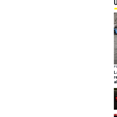
U
F
L
r
a