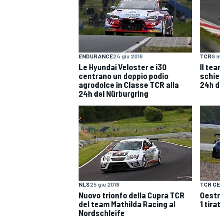
ENDURANCE
24 giu 2019
TCR
9 
Le Hyundai Veloster e i30
Il te
centrano un doppio podio
schie
agrodolce in Classe TCR alla
24h d
24h del Nürburgring
NLS
25 giu 2018
TCR G
Nuovo trionfo della Cupra TCR
Oestr
del team Mathilda Racing al
1 tir
MONOPOSTO
Nordschleife