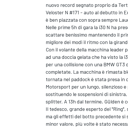
nuovo record segnato proprio da Tert
Veloster N #171 - auto al debutto in E
è ben piazzata con sopra sempre Lauc
Nelle prime 5h di gara la i30 N ha pre
scattare benissimo mantenendo il prim
migliore dei modi il ritmo con la girand
Con il volante della macchina leader p
ad una doccia gelata che ha visto la 
per una collisione con una BMW GT3 d
completate. La macchina è rimasta bloc
tornata nel paddock è stata presa in
Motorsport per un lungo, silenzioso e p
sostituendo le sospensioni di sinistra
splitter. A 13h dal termine, Gülden è c
Il tedesco, grande esperto del "Ring", s
ma gli effetti del botto precedente si 
minor valore, più volte è stato necessa