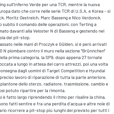
ing sull'Inferno Verde per una TCR, mentre la nuova
uropa dato che corre nelle serie TCR di U.S.A. e Korea - si
k, Moritz Oestreich, Marc Basseng e Nico Verdonck.
so subito il comando delle operazioni, con Terting a
ato davanti alla Veloster N di Basseng e gestendo nel
ola dei pit-stop.
assato nelle mani di Proczyk e Gülden, si è però arrivati
i30 N piombare contro il muro nella sezione "Brünnchen"
ella prima categoria, la SP9, dopo appena 27 tornate
cata a lungo in attesa del carro attrezzi, poi una volta
 consegna dagli uomini di Target Competition e Hyundai
reciso lavoro di riparazione di tutta la parte anteriore,
, piantone dello sterzo, radiatore, trasmissione, cambio e
osì potuto ripartire per la rimonta.
i è fatto largo riprendendo il ritmo per risalire la china,
sono fatti sentire e fra una perdita d'acqua e altre noie di
rio ricorrere a pit-stop più lunghi del previsto per tutti i