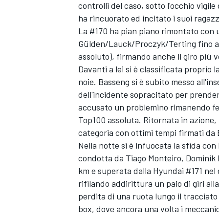
controlli del caso, sotto l'occhio vig
ha rincuorato ed incitato i suoi raga
La #170 ha pian piano rimontato con 
Gülden/Lauck/Proczyk/Terting fino al 
assoluto), firmando anche il giro più v
Davanti a lei si è classificata proprio
noie. Basseng si è subito messo all'in
dell'incidente sopracitato per prender
accusato un problemino rimanendo ferm
Top100 assoluta. Ritornata in azione, 
categoria con ottimi tempi firmati d
Nella notte si è infuocata la sfida c
condotta da Tiago Monteiro, Dominik 
km e superata dalla Hyundai #171 nel 
ENDURANCE/GT
rifilando addirittura un paio di giri al
perdita di una ruota lungo il tracciato
box, dove ancora una volta i meccanic