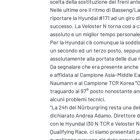
scelta della sostituzione dei freni an
Nelle ultime ore il ritmo di Basseng/
riportare la Hyundai #171 ad un giro di
successo. La Veloster N torna così a c
assoluto e un miglior tempo personale 
Per la Hyundai c'è comunque la soddi
un secondo ed un terzo posto, seppur 
assolutamente alla portata delle due
Da segnalare che era presente anche u
e affidata al Campione Asia-Middle E
Naumann e al Campione TCR Korea "Cha
traguardo al 97° posto nonostante anc
alcuni problemi tecnici.
“La 24h del Nürburgring resta una del
dichiarato Andrea Adamo, Direttore d
MONOMARCA
con le Hyundai i30 N TCR e Veloster N 
Qualifying Race, ci siamo presentati pr
quest’anno avevano già dato prova dell