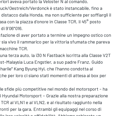
teriori aveva portato la Veloster N al comando.
Lauck/Oestreich/Verdonck è stato instancabile, fino a
 distacco dalla Honda, ma non sufficiente per soffiargli il
asa con la piazza d'onore in Classe TCR, il 45° posto
di 9'06"016.
sfazione di aver portato a termine un impegno ostico con
sia vivo il rammarico per la vittoria sfumata che pareva
 macchine TCR.
na terza auto, la i30 N Fastback iscritta alla Classe V2T
ast-Malaysia Luca Engstler, a suo padre Franz, Guido
rlie" Kang Byung Hyi, che l'hanno condotta al
he per loro ci siano stati momenti di attesa ai box per
le sfide più competitive nel mondo del motorsport - ha
i Hyundai Motorsport – Grazie alla nostra preparazione
TCR al VLN1 e al VLN2, e al risultato raggiunto nella
onti per la gara. Entrambi gli equipaggi nel corso di
a loro velocità e affidabilità. Abbiamo schierato un