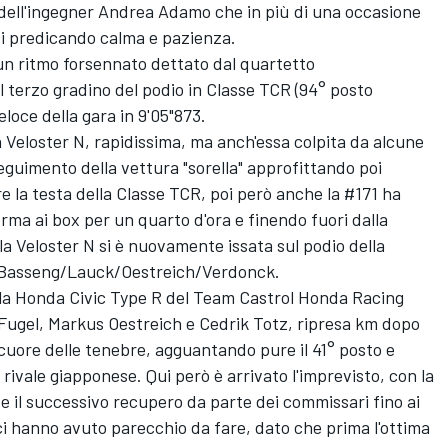
ile dell'ingegner Andrea Adamo che in più di una occasione
zzi predicando calma e pazienza.
un ritmo forsennato dettato dal quartetto
terzo gradino del podio in Classe TCR (94° posto
eloce della gara in 9'05"873.
 la Veloster N, rapidissima, ma anch'essa colpita da alcune
seguimento della vettura "sorella" approfittando poi
e la testa della Classe TCR, poi però anche la #171 ha
a ai box per un quarto d'ora e finendo fuori dalla
la Veloster N si è nuovamente issata sul podio della
a Basseng/Lauck/Oestreich/Verdonck.
on la Honda Civic Type R del Team Castrol Honda Racing
Fugel, Markus Oestreich e Cedrik Totz, ripresa km dopo
cuore delle tenebre, agguantando pure il 41° posto e
la rivale giapponese. Qui però è arrivato l'imprevisto, con la
 e il successivo recupero da parte dei commissari fino ai
i hanno avuto parecchio da fare, dato che prima l'ottima