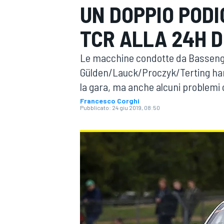
UN DOPPIO PODI
MOTOGP
WEC
TCR ALLA 24H 
Le macchine condotte da Bassen
Gülden/Lauck/Proczyk/Terting hann
la gara, ma anche alcuni problemi 
Francesco Corghi
Pubblicato:
24 giu 2019, 08:50
WRC