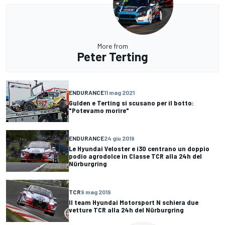
More from
Peter Terting
ENDURANCE
11 mag 2021
Gulden e Terting si scusano per il botto:
"Potevamo morire"
ENDURANCE
24 giu 2019
Le Hyundai Veloster e i30 centrano un doppio
podio agrodolce in Classe TCR alla 24h del
Nürburgring
TCR
9 mag 2019
Il team Hyundai Motorsport N schiera due
vetture TCR alla 24h del Nürburgring