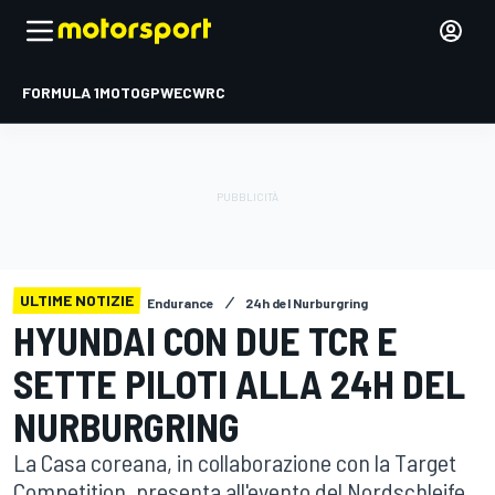
FORMULA 1
MOTOGP
WEC
WRC
ULTIME NOTIZIE
Endurance
24h del Nurburgring
HYUNDAI CON DUE TCR E
SETTE PILOTI ALLA 24H DEL
NURBURGRING
La Casa coreana, in collaborazione con la Target
Competition, presenta all'evento del Nordschleife