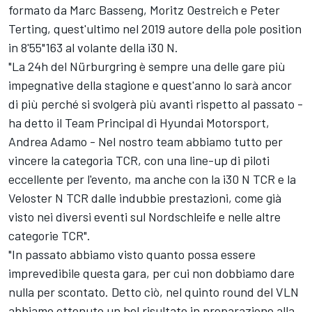
formato da Marc Basseng, Moritz Oestreich e Peter
Terting, quest'ultimo nel 2019 autore della pole position
in 8'55"163 al volante della i30 N.
"La 24h del Nürburgring è sempre una delle gare più
impegnative della stagione e quest'anno lo sarà ancor
di più perché si svolgerà più avanti rispetto al passato -
ha detto il Team Principal di Hyundai Motorsport,
Andrea Adamo - Nel nostro team abbiamo tutto per
vincere la categoria TCR, con una line-up di piloti
eccellente per l'evento, ma anche con la i30 N TCR e la
Veloster N TCR dalle indubbie prestazioni, come già
visto nei diversi eventi sul Nordschleife e nelle altre
categorie TCR".
"In passato abbiamo visto quanto possa essere
imprevedibile questa gara, per cui non dobbiamo dare
nulla per scontato. Detto ciò, nel quinto round del VLN
abbiamo ottenuto un bel risultato in preparazione alla