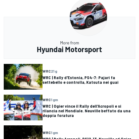
More from
Hyundai Motorsport
WRC
21 g
WRC | Rally d'Estonia, PS4-7: Pajari fa
settebello e controlla, Katsuta nei guai
WRC
1 gm
WRC | Ogier vince il Rally dell'Acropoli e si
rilancia nel Mondiale. Neuville beffato da una
doppia foratura
WRC
1 gm
WRC | Rally Acropoli, PS12-13: Neuville ed Ogier