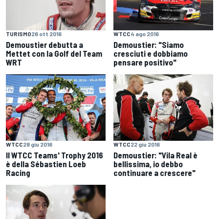
TURISMO
26 ott 2016
WTCC
4 ago 2016
Demoustier debutta a
Demoustier: "Siamo
Mettet con la Golf del Team
cresciuti e dobbiamo
WRT
pensare positivo"
WTCC
28 giu 2016
WTCC
22 giu 2016
Il WTCC Teams' Trophy 2016
Demoustier: "Vila Real è
è della Sébastien Loeb
bellissima, io debbo
Racing
continuare a crescere"