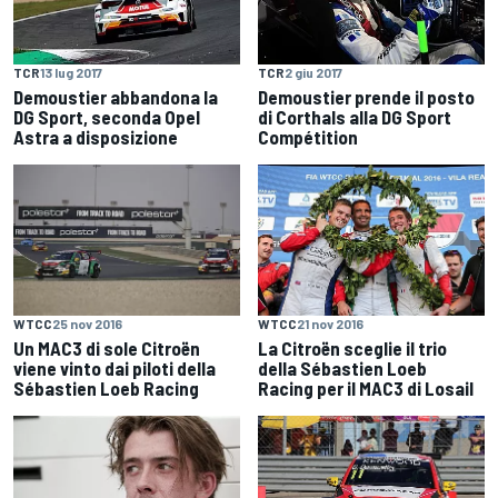
TCR
13 lug 2017
TCR
2 giu 2017
Demoustier abbandona la
Demoustier prende il posto
DG Sport, seconda Opel
di Corthals alla DG Sport
Astra a disposizione
Compétition
WTCC
25 nov 2016
WTCC
21 nov 2016
Un MAC3 di sole Citroën
La Citroën sceglie il trio
viene vinto dai piloti della
della Sébastien Loeb
Sébastien Loeb Racing
Racing per il MAC3 di Losail