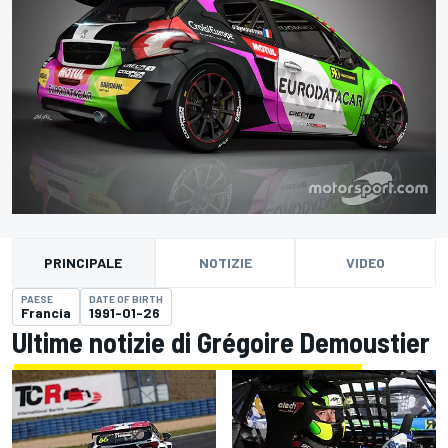
PRINCIPALE
NOTIZIE
VIDEO
PAESE
DATE OF BIRTH
Francia
1991-01-26
Ultime notizie di Grégoire Demoustier