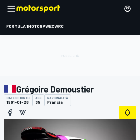
FORMULA 1
MOTOGP
WEC
WRC
Grégoire Demoustier
DATE OF BIRTH
AGE
NAZIONALITÀ
1991-01-26
35
Francia