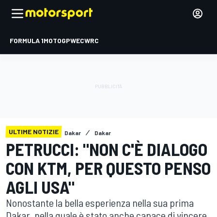
FORMULA 1
MOTOGP
WEC
WRC
ULTIME NOTIZIE
Dakar
Dakar
PETRUCCI: "NON C'È DIALOGO
CON KTM, PER QUESTO PENSO
AGLI USA"
Nonostante la bella esperienza nella sua prima
Dakar, nella quale è stato anche capace di vincere