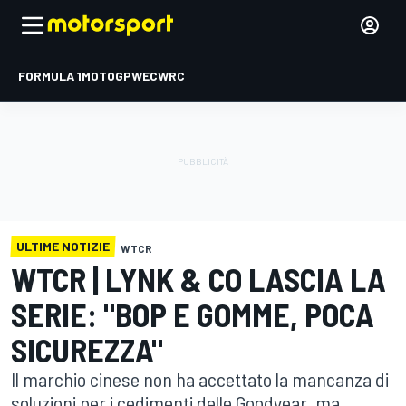
FORMULA 1
MOTOGP
WEC
WRC
ULTIME NOTIZIE
WTCR
WTCR | LYNK & CO LASCIA LA
SERIE: "BOP E GOMME, POCA
SICUREZZA"
Il marchio cinese non ha accettato la mancanza di
soluzioni per i cedimenti delle Goodyear, ma