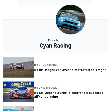
More from
Cyan Racing
WTCR
26 giu 2022
WTCR | Magnus ed Azcona mattatori ad Aragón
WTCR
12 giu 2022
WTCR | Azcona e Urrutia centrano il successo
all'Hungaroring