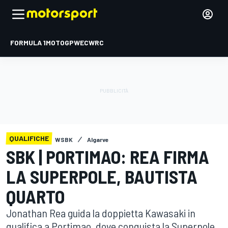
FORMULA 1
MOTOGP
WEC
WRC
QUALIFICHE
WSBK
Algarve
SBK | PORTIMAO: REA FIRMA
LA SUPERPOLE, BAUTISTA
QUARTO
Jonathan Rea guida la doppietta Kawasaki in
qualifica a Portimao, dove conquista la Superpole