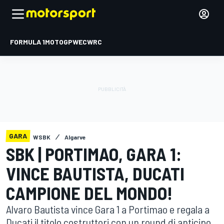
FORMULA 1
MOTOGP
WEC
WRC
GARA
WSBK
Algarve
SBK | PORTIMAO, GARA 1:
VINCE BAUTISTA, DUCATI
CAMPIONE DEL MONDO!
Alvaro Bautista vince Gara 1 a Portimao e regala a
Ducati il titolo costruttori con un round di anticipo