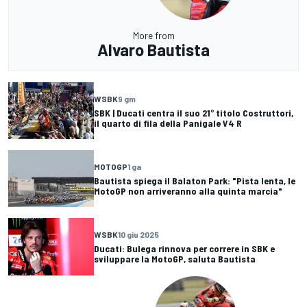
More from
Alvaro Bautista
WSBK
9 gm
SBK | Ducati centra il suo 21° titolo Costruttori,
il quarto di fila della Panigale V4 R
MOTOGP
1 ga
Bautista spiega il Balaton Park: "Pista lenta, le
MotoGP non arriveranno alla quinta marcia"
WSBK
10 giu 2025
Ducati: Bulega rinnova per correre in SBK e
sviluppare la MotoGP, saluta Bautista