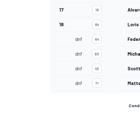
17
Alvar
19
18
Loris
84
dnf
Feder
64
dnf
Micha
60
dnf
Scott
45
dnf
Matte
71
Condi
RALLY