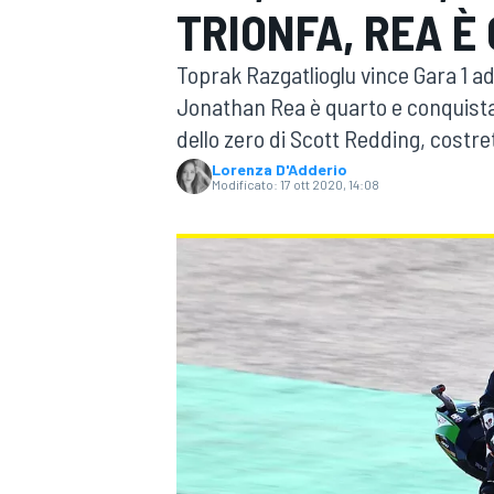
TRIONFA, REA È
MOTOGP
WEC
Toprak Razgatlioglu vince Gara 1 a
Jonathan Rea è quarto e conquista 
dello zero di Scott Redding, costre
Lorenza D'Adderio
Modificato:
17 ott 2020, 14:08
WRC