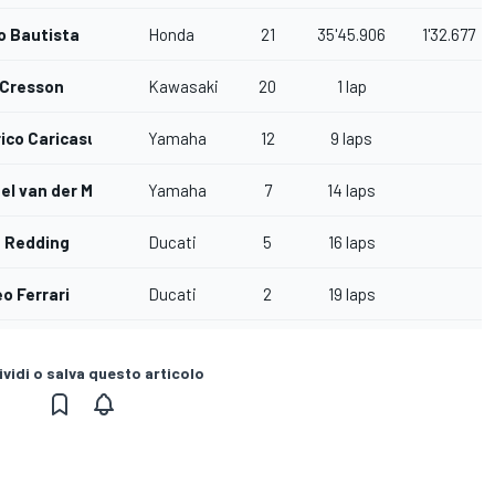
o Bautista
Honda
21
35'45.906
1'32.677
 Cresson
Kawasaki
20
1 lap
ico Caricasulo
Yamaha
12
9 laps
el van der Mark
Yamaha
7
14 laps
 Redding
Ducati
5
16 laps
o Ferrari
Ducati
2
19 laps
vidi o salva questo articolo