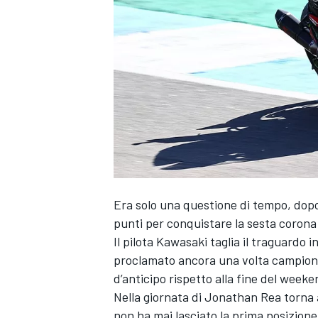
Era solo una questione di tempo, do
punti per conquistare la sesta corona 
Il pilota Kawasaki taglia il traguardo 
proclamato ancora una volta campione 
d’anticipo rispetto alla fine del week
Nella giornata di Jonathan Rea torna 
MONOPOSTO
non ha mai lasciato la prima posizione.