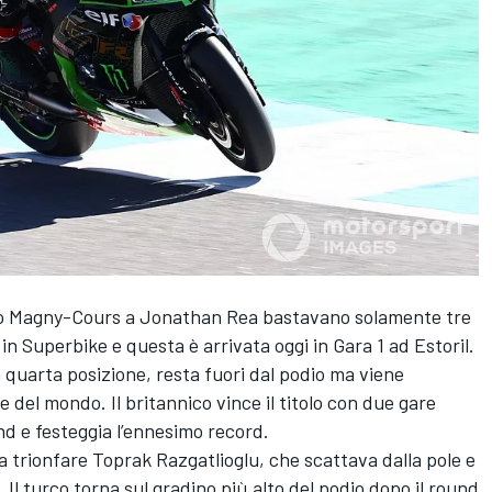
po Magny-Cours a Jonathan Rea bastavano solamente tre
in Superbike e questa è arrivata oggi in Gara 1 ad Estoril.
in quarta posizione, resta fuori dal podio ma viene
del mondo. Il britannico vince il titolo con due gare
end e festeggia l’ennesimo record.
a trionfare Toprak Razgatlioglu, che scattava dalla pole e
 Il turco torna sul gradino più alto del podio dopo il round