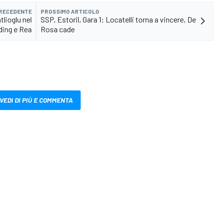
PRECEDENTE
PROSSIMO ARTICOLO
lioglu nel
SSP, Estoril, Gara 1: Locatelli torna a vincere, De
ding e Rea
Rosa cade
VEDI DI PIÙ E COMMENTA