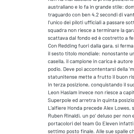
australiano e lo fa in grande stile: do
traguardo con ben 4.2 secondi di vanta
l’unico dei piloti ufficiali a passare 
squadra non riesce a terminare la ga
scattava dal fondo ed è costretto a fe
Con Redding fuori dalla gara, si ferm
il sesto titolo mondiale: nonostante u
casella, il campione in carica è autore
podio. Deve poi accontentarsi della ‘me
statunitense mette a frutto il buon ris
in terza posizione, conquistando il su
Leon Haslam invece non riesce a capita
Superpole ed arretra in quinta posizio
L’alfiere Honda precede Alex Lowes, s
Ruben Rinaldi, un po’ deluso per non es
portacolori del team Go Eleven infatti è
settimo posto finale. Alle sue spalle c