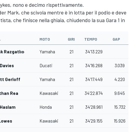
Sykes, nono e decimo rispettivamente.
r Mark, che scivola mentre è in lotta per il podio e deve
ista, che finisce nella ghiaia, chiudendo la sua Gara 1 in
A
MOTO
GIRI
TEMPO
GAP
k Razgatlıoğlu
Yamaha
21
34'13.229
Davies
Ducati
21
34'16.268
3.039
tt Gerloff
Yamaha
21
34'17.449
4.220
than Rea
Kawasaki
21
34'22.874
9.645
 Haslam
Honda
21
34'28.961
15.732
 Lowes
Kawasaki
21
34'29.155
15.926