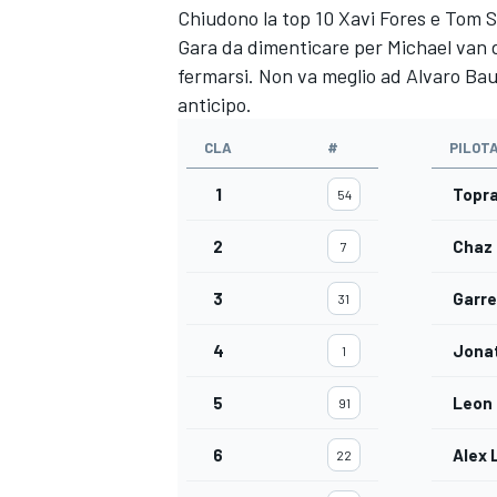
Chiudono la top 10 Xavi Fores e Tom 
Gara da dimenticare per Michael van de
fermarsi. Non va meglio ad Alvaro Baut
anticipo.
CLA
#
PILOT
1
Topra
54
2
Chaz 
7
3
Garre
31
4
Jona
1
ENDURANCE/GT
5
Leon
91
6
Alex
22