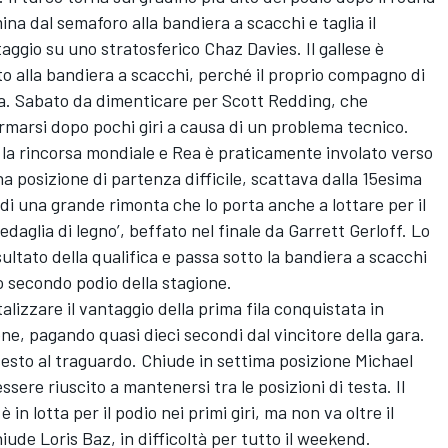
mina dal semaforo alla bandiera a scacchi e taglia il
ggio su uno stratosferico Chaz Davies. Il gallese è
sotto alla bandiera a scacchi, perché il proprio compagno di
ra. Sabato da dimenticare per Scott Redding, che
rmarsi dopo pochi giri a causa di un problema tecnico.
a la rincorsa mondiale e Rea è praticamente involato verso
na posizione di partenza difficile, scattava dalla 15esima
 di una grande rimonta che lo porta anche a lottare per il
daglia di legno’, beffato nel finale da Garrett Gerloff. Lo
ultato della qualifica e passa sotto la bandiera a scacchi
o secondo podio della stagione.
lizzare il vantaggio della prima fila conquistata in
ne, pagando quasi dieci secondi dal vincitore della gara.
esto al traguardo. Chiude in settima posizione Michael
sere riuscito a mantenersi tra le posizioni di testa. Il
 in lotta per il podio nei primi giri, ma non va oltre il
hiude Loris Baz, in difficoltà per tutto il weekend.