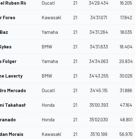
el Ruben Rinaldi
Ducati
21
34'29.434
16.205
r Fores
Kawasaki
21
34'31.071
17.842
 Baz
Yamaha
21
34'31.264
18.035
Sykes
BMW
21
34'31.633
18.404
 Folger
Yamaha
21
34'34.063
20.834
ne Laverty
BMW
21
34'43.255
30.026
dro Mercado
Ducati
21
34'45.115
31.886
mi Takahashi
Honda
21
35'00.393
47.164
Granado
Honda
21
35'02.030
48.801
dan Morais
Kawasaki
21
35'10.199
56.970