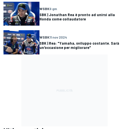
WSBK
9 gm
SBK | Jonathan Rea è pronto ad unirsi alla
Honda come collaudatore
WSBK
11 nov 2024
SBK | Rea: "Yamaha, sviluppo costante. Sarà
un'occasione per migliorare"