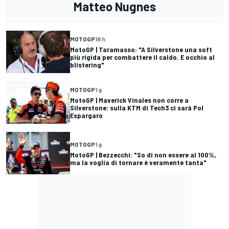
Matteo Nugnes
MOTOGP
18 h
MotoGP | Taramasso: "A Silverstone una soft
più rigida per combattere il caldo. E occhio al
blistering"
MOTOGP
1 g
MotoGP | Maverick Vinales non corre a
Silverstone: sulla KTM di Tech3 ci sarà Pol
Espargaro
MOTOGP
1 g
MotoGP | Bezzecchi: "So di non essere al 100%,
ma la voglia di tornare è veramente tanta"