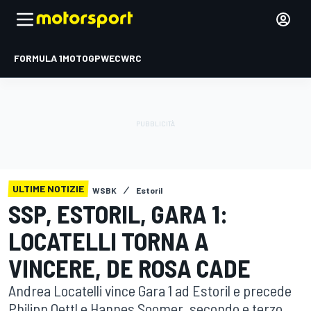
FORMULA 1
MOTOGP
WEC
WRC
ULTIME NOTIZIE
WSBK
Estoril
SSP, ESTORIL, GARA 1:
LOCATELLI TORNA A
VINCERE, DE ROSA CADE
Andrea Locatelli vince Gara 1 ad Estoril e precede
Philipp Oettl e Hannes Soomer, secondo e terzo