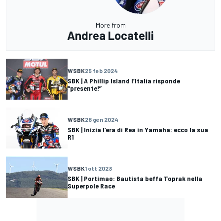
More from
Andrea Locatelli
WSBK
25 feb 2024
SBK | A Phillip Island l’Italia risponde
“presente!”
WSBK
28 gen 2024
SBK | Inizia l’era di Rea in Yamaha: ecco la sua
R1
WSBK
1 ott 2023
SBK | Portimao: Bautista beffa Toprak nella
Superpole Race