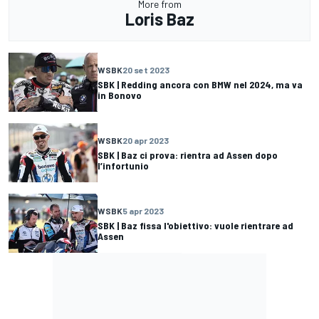
More from
Loris Baz
WSBK
20 set 2023
SBK | Redding ancora con BMW nel 2024, ma va
in Bonovo
WSBK
20 apr 2023
SBK | Baz ci prova: rientra ad Assen dopo
l’infortunio
WSBK
5 apr 2023
SBK | Baz fissa l'obiettivo: vuole rientrare ad
Assen