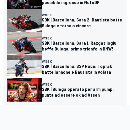
possibile ingresso in MotoGP
WSBK
SBK | Barcellona, Gara 2: Bautista batte
Bulega e torna a vincere
WSBK
SBK | Barcellona, Gara 1: Razgatlioglu
beffa Bulega, primo trionfo in BMW!
WSBK
SBK | Barcellona, SSP Race: Toprak
batte Iannone e Bautista in volata
WSBK
SBK | Bulega operato per arm pump,
punta ad essere ok ad Assen