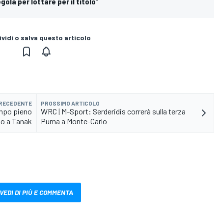
gola per lottare per il titolo”
vidi o salva questo articolo
PRECEDENTE
PROSSIMO ARTICOLO
empo pieno
WRC | M-Sport: Serderidis correrà sulla terza
o a Tanak
Puma a Monte-Carlo
VEDI DI PIÙ E COMMENTA