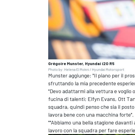
Grégoire Munster, Hyundai i20 R5
Photo by: Helena El Mokni / Hyundai Motorsport
Munster aggiunge: "Il piano per il pros
sfruttando la mia precedente esperienz
"Devo adattarmi alla vettura e voglio 
fucina di talenti;
Elfyn Evans
,
Ott Ta
squadra, quindi penso che sia il posto 
ENDURANCE/GT
lavora bene con una macchina forte".
""Abbiamo una bella stagione davanti a 
lavoro con la squadra per fare esperi