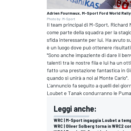
Adrien Fourmaux, M-Sport Ford World Rall
Photo by: M-Sport
Il team principal di M-Sport, Richard 
come parte della squadra per la stagi
sfida interessante per lui. Ha avuto
è un luogo dove può ottenere risultati
"Sono anche impaziente di dare il ben
talenti tra le nostre fila e lui ha un 
fatto una prestazione fantastica in G
quando si unirà a noi al Monte Carlo".
L'annuncio fa seguito a quelli dei gior
Loubet
e Tanak condurranno le Puma 
Leggi anche:
RALLY
WRC | M-Sport ingaggia Loubet a tem
WRC | Oliver Solberg torna in WRC2 co