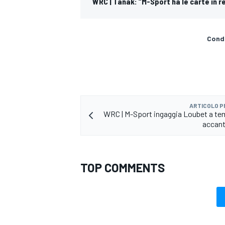
WRC | Tanak: “M-Sport ha le carte in re
Condi
ARTICOLO 
WRC | M-Sport ingaggia Loubet a t
accant
TOP COMMENTS