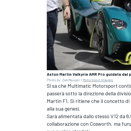
Aston Martin Valkyrie AMR Pro guidata dal p
Photo by: Zak Mauger /
Motorsport Images
Si sa che Multimatic Motorsport conti
passerà sotto la direzione della divi
Martin F1. Si ritiene che il concetto di
alla sua genesi.
RALLY
Sarà alimentata dallo stesso V12 da 6,5
collaborazione con Cosworth, ma funzi