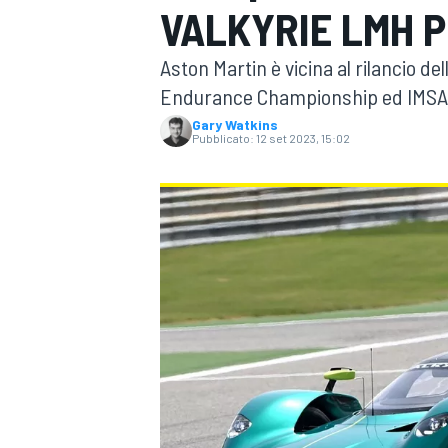
VALKYRIE LMH P
MOTOGP
WEC
Aston Martin è vicina al rilancio d
Endurance Championship ed IMSA 
Gary Watkins
Pubblicato:
12 set 2023, 15:02
WRC