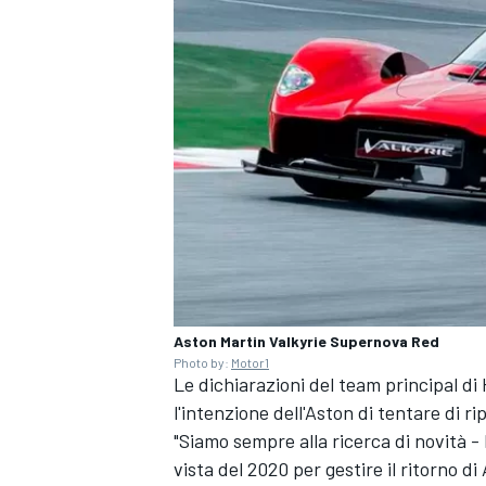
Aston Martin Valkyrie Supernova Red
Photo by:
Motor1
Le dichiarazioni del team principal d
ENDURANCE/GT
l'intenzione dell'Aston di tentare di ri
"Siamo sempre alla ricerca di novità 
vista del 2020 per gestire il ritorno d