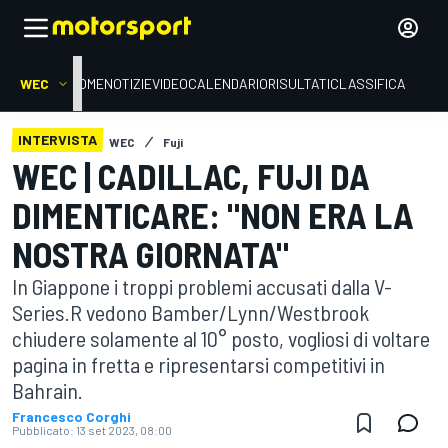
WEC
HOME
NOTIZIE
VIDEO
CALENDARIO
RISULTATI
CLASSIFICA
INTERVISTA
WEC
Fuji
WEC | CADILLAC, FUJI DA
DIMENTICARE: "NON ERA LA
NOSTRA GIORNATA"
In Giappone i troppi problemi accusati dalla V-
Series.R vedono Bamber/Lynn/Westbrook
chiudere solamente al 10° posto, vogliosi di voltare
pagina in fretta e ripresentarsi competitivi in
Bahrain.
Francesco Corghi
Pubblicato:
13 set 2023, 08:00