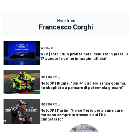
More from
Francesco Corghi
WEC
4 h
WEC | Ford LMDh pronta per il debutto in pista: il
17 agosto le prime immagini ufficiali
MOTOGP
2 g
MotoGP | Diggia: "Dal 4° giro ero senza gomma,
ho sbagliato a pensare di potermela giocare"
MOTOGP
2 g
MotoGP | Martín: "Ho sofferto per alcune gare,
ma sono sempre lo stesso e qui l'ho
dimostrato"