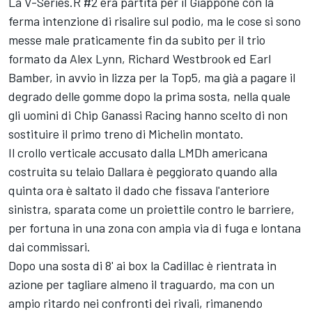
La V-Series.R #2 era partita per il Giappone con la
ferma intenzione di risalire sul podio, ma le cose si sono
messe male praticamente fin da subito per il trio
formato da
Alex Lynn
,
Richard Westbrook
ed
Earl
Bamber
, in avvio in lizza per la Top5, ma già a pagare il
degrado delle gomme dopo la prima sosta, nella quale
gli uomini di Chip Ganassi Racing hanno scelto di non
sostituire il primo treno di Michelin montato.
Il crollo verticale accusato dalla LMDh americana
costruita su telaio Dallara è peggiorato quando alla
quinta ora è saltato il dado che fissava l'anteriore
sinistra, sparata come un proiettile contro le barriere,
per fortuna in una zona con ampia via di fuga e lontana
dai commissari.
Dopo una sosta di 8' ai box la Cadillac è rientrata in
azione per tagliare almeno il traguardo, ma con un
ampio ritardo nei confronti dei rivali, rimanendo