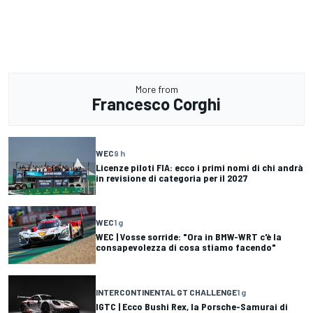
More from
Francesco Corghi
WEC
9 h
Licenze piloti FIA: ecco i primi nomi di chi andrà
in revisione di categoria per il 2027
WEC
1 g
WEC | Vosse sorride: "Ora in BMW-WRT c'è la
consapevolezza di cosa stiamo facendo"
INTERCONTINENTAL GT CHALLENGE
1 g
IGTC | Ecco Bushi Rex, la Porsche-Samurai di