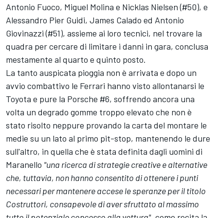
Antonio Fuoco, Miguel Molina e Nicklas Nielsen (#50), e
Alessandro Pier Guidi, James Calado ed Antonio
Giovinazzi (#51), assieme ai loro tecnici, nel trovare la
quadra per cercare di limitare i danni in gara, conclusa
mestamente al quarto e quinto posto.
La tanto auspicata pioggia non è arrivata e dopo un
avvio combattivo le Ferrari hanno visto allontanarsi le
Toyota e pure la Porsche #6, soffrendo ancora una
volta un degrado gomme troppo elevato che non è
stato risolto neppure provando la carta del montare le
medie su un lato al primo pit-stop, mantenendo le dure
sull'altro, in quella che è stata definita dagli uomini di
Maranello
"una ricerca di strategie creative e alternative
che, tuttavia, non hanno consentito di ottenere i punti
necessari per mantenere accese le speranze per il titolo
Costruttori, consapevole di aver sfruttato al massimo
tutto il potenziale concesso alla vettura"
, come recita la