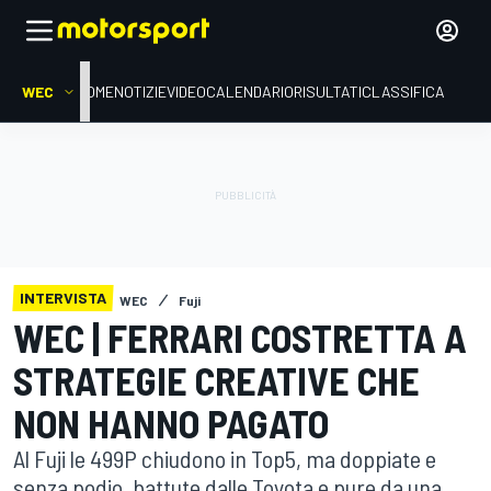
WEC
HOME
NOTIZIE
VIDEO
CALENDARIO
RISULTATI
CLASSIFICA
INTERVISTA
WEC
Fuji
WEC | FERRARI COSTRETTA A
STRATEGIE CREATIVE CHE
NON HANNO PAGATO
Al Fuji le 499P chiudono in Top5, ma doppiate e
senza podio, battute dalle Toyota e pure da una