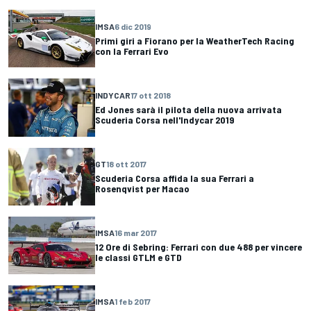
IMSA
6 dic 2019
Primi giri a Fiorano per la WeatherTech Racing
con la Ferrari Evo
INDYCAR
17 ott 2018
Ed Jones sarà il pilota della nuova arrivata
Scuderia Corsa nell'Indycar 2019
GT
18 ott 2017
Scuderia Corsa affida la sua Ferrari a
Rosenqvist per Macao
IMSA
16 mar 2017
12 Ore di Sebring: Ferrari con due 488 per vincere
le classi GTLM e GTD
IMSA
1 feb 2017