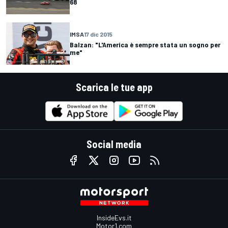
68
IMSA
17 dic 2015
Balzan: "L'America è sempre stata un sogno per
me"
Scarica le tue app
Social media
InsideEvs.it
Motor1.com