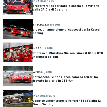
IMSA
26 gen 2017
Tre Ferrari 488 per dare la caccia alla vittoria
della 24 Ore di Daytona
SPECIALE
26 dic 2016
Video, un anno pieno di successi per la Kessel
Racing
IMSA
3 ott 2016
Impresa di Christina Nielsen: vince il titolo GTD
insieme a Balzan
WEC
5 lug 2016
Retroscena Le Mans: ecco come la Ferrari ha
trovato la gloria in GTE-Am
IMSA
20 mar 2016
Debutto vincente per la Ferrari 488 GT3 alla 12
Ore di Sebring