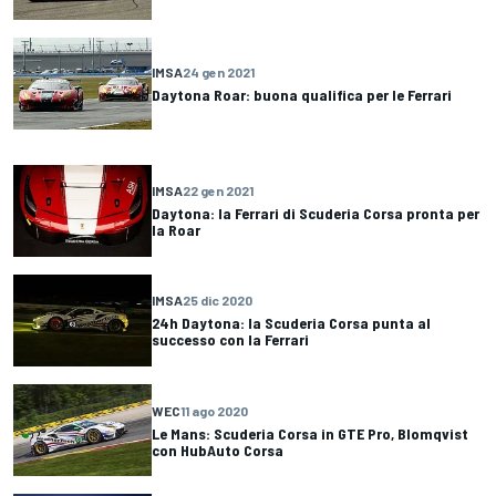
IMSA
24 gen 2021
Daytona Roar: buona qualifica per le Ferrari
IMSA
22 gen 2021
Daytona: la Ferrari di Scuderia Corsa pronta per
la Roar
IMSA
25 dic 2020
24h Daytona: la Scuderia Corsa punta al
successo con la Ferrari
WEC
11 ago 2020
Le Mans: Scuderia Corsa in GTE Pro, Blomqvist
con HubAuto Corsa