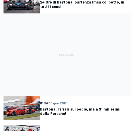
24 Ore di Daytona: partenza Imsa col botto, in
tutti i sensi
IMSA
30 gen 2017
Daytona: Ferrari sul podio, ma a 91 millesimi
dalla Porsche!