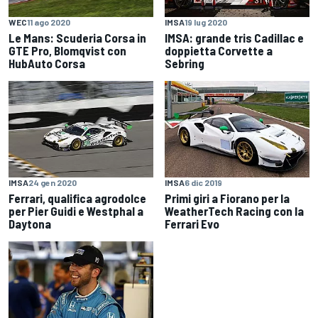
WEC
11 ago 2020
IMSA
19 lug 2020
Le Mans: Scuderia Corsa in
IMSA: grande tris Cadillac e
GTE Pro, Blomqvist con
doppietta Corvette a
HubAuto Corsa
Sebring
IMSA
24 gen 2020
IMSA
6 dic 2019
Ferrari, qualifica agrodolce
Primi giri a Fiorano per la
per Pier Guidi e Westphal a
WeatherTech Racing con la
Daytona
Ferrari Evo