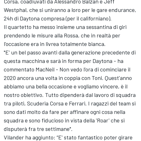
Corsa, coadiuvati da Alessandro Balzan e Jeff
Westphal, che si uniranno a loro per le gare endurance,
24h di Daytona compresa (per il californiano).
Il quartetto ha messo insieme una sessantina di giri
prendendo le misure alla Rossa, che in realtà per
l'occasione era in livrea totalmente bianca.
"E' un bel passo avanti dalla generazione precedente di
questa macchina e sarà in forma per Daytona - ha
commentato MacNeil - Non vedo l'ora di cominciare il
2020 ancora una volta in coppia con Toni. Quest'anno
abbiamo una bella occasione e vogliamo vincere, è il
nostro obiettivo. Tutto dipenderà dal lavoro di squadra
tra piloti, Scuderia Corsa e Ferrari. I ragazzi del team si
sono dati molto da fare per affinare ogni cosa nella
squadra e sono fiducioso in vista della 'Roar' che si
disputerà fra tre settimane".
Vilander ha aggiunto: “E' stato fantastico poter girare