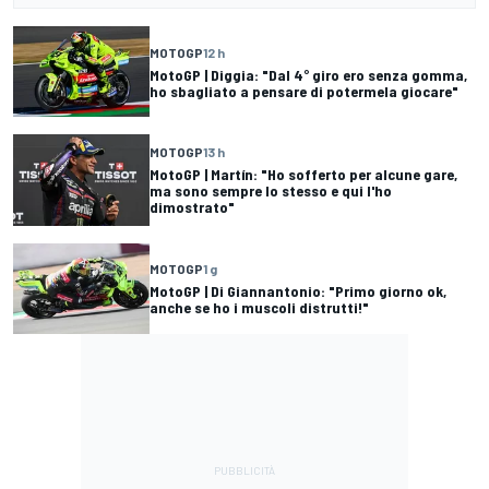
MOTOGP
12 h
MotoGP | Diggia: "Dal 4° giro ero senza gomma,
ho sbagliato a pensare di potermela giocare"
MOTOGP
13 h
MotoGP | Martín: "Ho sofferto per alcune gare,
ma sono sempre lo stesso e qui l'ho
dimostrato"
MOTOGP
1 g
MotoGP | Di Giannantonio: "Primo giorno ok,
anche se ho i muscoli distrutti!"