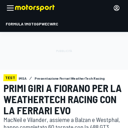
FORMULA 1
MOTOGP
WEC
WRC
TEST
IMSA
Presentazione Ferrari WeatherTech Racing
PRIMI GIRI A FIORANO PER LA
WEATHERTECH RACING CON
LA FERRARI EVO
MacNeil e Vilander, assieme a Balzan e Westphal,
hanno completato 60 tornate con la 488 GT3