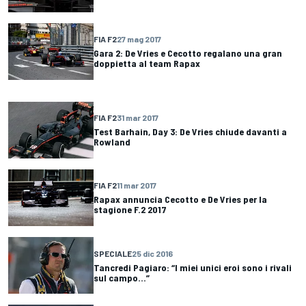
FIA F2
27 mag 2017
Gara 2: De Vries e Cecotto regalano una gran
doppietta al team Rapax
FIA F2
31 mar 2017
Test Barhain, Day 3: De Vries chiude davanti a
Rowland
FIA F2
11 mar 2017
Rapax annuncia Cecotto e De Vries per la
stagione F.2 2017
SPECIALE
25 dic 2016
Tancredi Pagiaro: “I miei unici eroi sono i rivali
sul campo...”