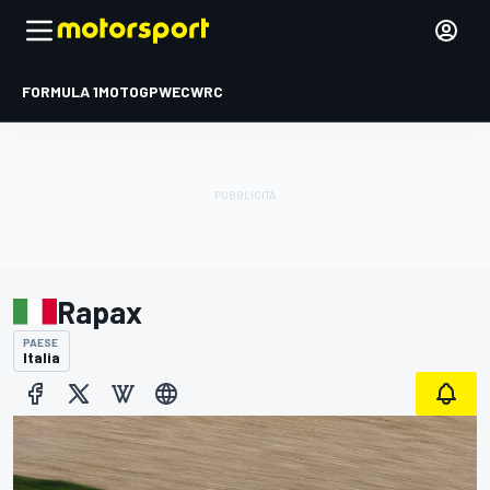
FORMULA 1
MOTOGP
WEC
WRC
Rapax
PAESE
Italia