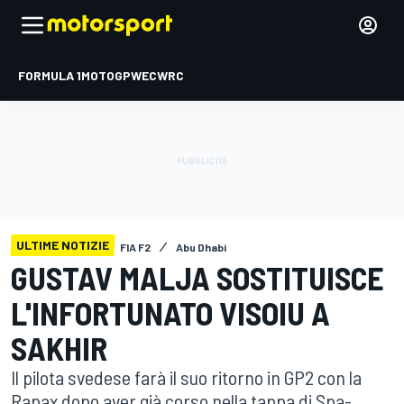
FORMULA 1
MOTOGP
WEC
WRC
ULTIME NOTIZIE
FIA F2
Abu Dhabi
GUSTAV MALJA SOSTITUISCE
L'INFORTUNATO VISOIU A
SAKHIR
Il pilota svedese farà il suo ritorno in GP2 con la
Rapax dopo aver già corso nella tappa di Spa-