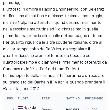
pomeriggio.
Piuttosto in ombra il Racing Engineering, con Deletraz
dodicesimo al mattino e diciassettesimo al pomerggio,
mentre Malja ha ottenuto il quindicesimo riferimento
nella sessione mattutina ed il diciottesimo in quella
pomeridiana proprio alle spalle del compagno di team.
Per quanto riguarda le altre scuderie italiane, oltre al
miglior tempo colto da De Vries, da segnalare il
quattordicesimo crono ottenuto da Cecotto ed il
quattordicesimo e diciannovesi riferimento ottenuto da
Canamas e Jeffri alfieri del team Trident.
Le monoposto della Formula 2 torneranno a sfrecciare
sul tracciato del Barhain il 14 aprile quando prenderà il
via la stagione 2017.
POS.
PILOTA
TEAM
MATTINO
POMERIGGIO
Nyck de
1
Rapax
1:40.583
1:41.880