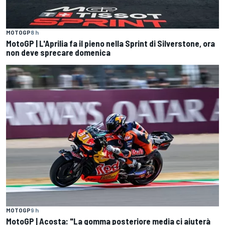
MOTOGP
8 h
MotoGP | L'Aprilia fa il pieno nella Sprint di Silverstone, ora
non deve sprecare domenica
MOTOGP
9 h
MotoGP | Acosta: "La gomma posteriore media ci aiuterà