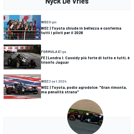
Nyck De Vries
WEC
8 gm
WEC | Toyota chiude in bellezza e conferma
tutti i piloti per il 2026
FORMULA E
1 ga
FE | Londra I: Cassidy più forte di tutto e tutti, è
trionfo Jaguar
WEC
2 set 2024
WEC | Toyota, podio agrodolce: "Gran rimonta,
ma penalità strana"