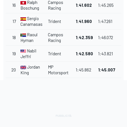
Ralph
Campos
16
1:41.602
1:45.265
Boschung
Racing
Sergio
17
Trident
1:41.960
1:47.261
Canamasas
Raoul
Campos
18
1:42.359
1:46.072
Hyman
Racing
Nabil
19
Trident
1:42.580
1:43.821
Jeffri
Jordan
MP
20
1:45.862
1:45.007
King
Motorsport