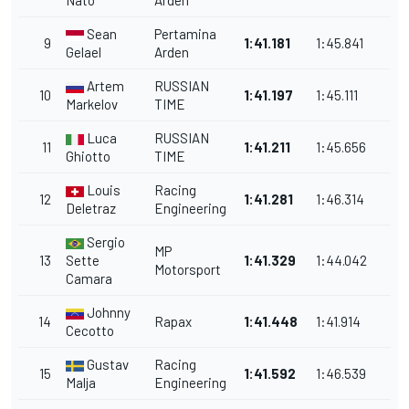
Nato
Arden
Sean
Pertamina
9
1:41.181
1:45.841
Gelael
Arden
Artem
RUSSIAN
10
1:41.197
1:45.111
Markelov
TIME
Luca
RUSSIAN
11
1:41.211
1:45.656
Ghiotto
TIME
Louis
Racing
12
1:41.281
1:46.314
Deletraz
Engineering
Sergio
MP
13
Sette
1:41.329
1:44.042
Motorsport
Camara
Johnny
14
Rapax
1:41.448
1:41.914
Cecotto
Gustav
Racing
15
1:41.592
1:46.539
Malja
Engineering