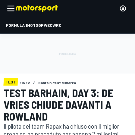
FORMULA 1
MOTOGP
WEC
WRC
TEST
FIA F2
Bahrain, test di marzo
TEST BARHAIN, DAY 3: DE
VRIES CHIUDE DAVANTI A
ROWLAND
Il pilota del team Rapax ha chiuso con il miglior
crono ed ha preceduto per appena 7 millesimi