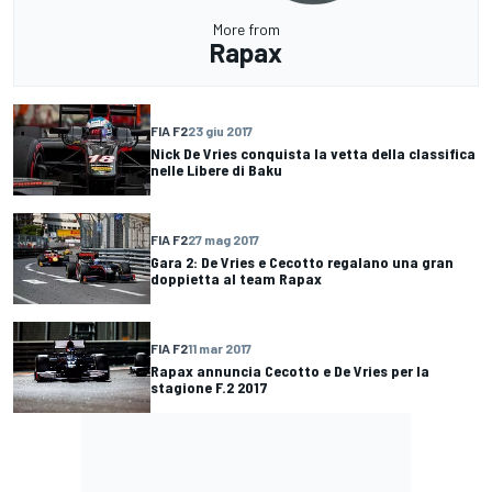
More from
Rapax
FIA F2
23 giu 2017
Nick De Vries conquista la vetta della classifica
nelle Libere di Baku
FIA F2
27 mag 2017
Gara 2: De Vries e Cecotto regalano una gran
doppietta al team Rapax
FIA F2
11 mar 2017
Rapax annuncia Cecotto e De Vries per la
stagione F.2 2017