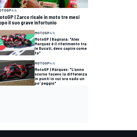
OTOGP
4 h
otoGP | Zarco risale in moto tre mesi
opo il suo grave infortunio
MOTOGP
4 h
MotoGP | Bagnaia: "Alex
Marquez è il riferimento tra
le Ducati, devo capire come
fa"
MOTOGP
4 h
MotoGP | Márquez: "L'anno
scorso facevo la differenza
in punti in cui ora vado un
po' peggio"