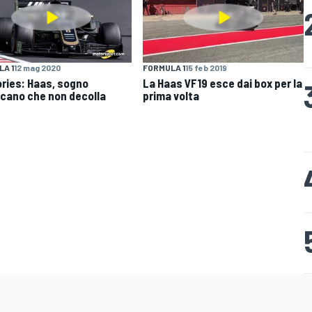
A 1
12 mag 2020
FORMULA 1
15 feb 2019
ories: Haas, sogno
La Haas VF19 esce dai box per la
cano che non decolla
prima volta