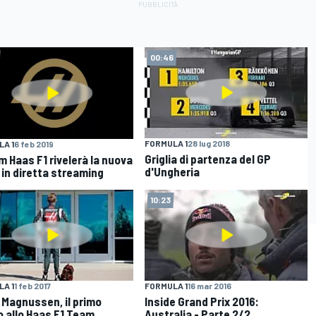
00:46
FORMULA 1
28 lug 2018
A 1
6 feb 2019
Griglia di partenza del GP
am Haas F1 rivelerà la nuova
d'Ungheria
a in diretta streaming
10:23
A 1
1 feb 2017
FORMULA 1
16 mar 2016
 Magnussen, il primo
Inside Grand Prix 2016:
o allo Haas F1 Team
Australia - Parte 2/2