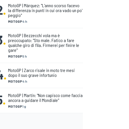
2
.
MotoGP | Márquez: "L'anno scorso facevo
la differenza in punti in cui ora vado un po'
peggio"
MOTOGP
4 h
3
.
MotoGP | Bezzecchi vola ma è
preoccupato: "Sto male. Fatico a fare
qualche giro di fila. Firmerei per finire le
gare"
MOTOGP
5 h
4
.
MotoGP | Zarco risale in moto tre mesi
dopo il suo grave infortunio
MOTOGP
4 h
5
.
MotoGP | Martin: "Non capisco come faccia
ancora a guidare il Mondiale"
MOTOGP
1 g