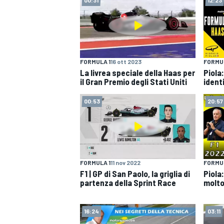
FORMULA 1
16 ott 2023
FORMUL
La livrea speciale della Haas per
Piola
il Gran Premio degli Stati Uniti
identi
00:53
20:57
FORMULA 1
11 nov 2022
FORMUL
F1 | GP di San Paolo, la griglia di
Piola
partenza della Sprint Race
molto
MONOPOSTO
16:24
03:11