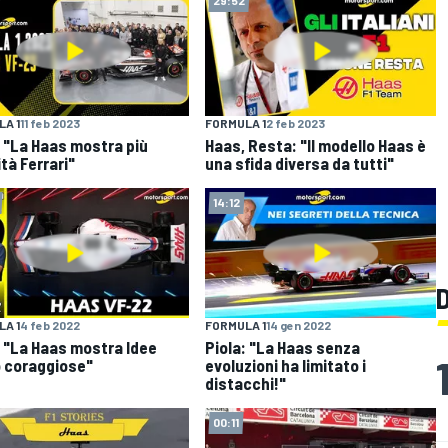
A 1
11 feb 2023
FORMULA 1
2 feb 2023
: "La Haas mostra più
Haas, Resta: "Il modello Haas è
tà Ferrari"
una sfida diversa da tutti"
14:12
A 1
4 feb 2022
FORMULA 1
14 gen 2022
: "La Haas mostra Idee
Piola: "La Haas senza
 coraggiose"
evoluzioni ha limitato i
distacchi!"
00:11