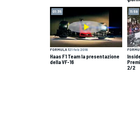
01:35
11:59
FORMULA 1
21 feb 2016
FORMUL
Haas F1 Team la presentazione
Insid
della VF-16
Premio
2/2
MONOMARCA