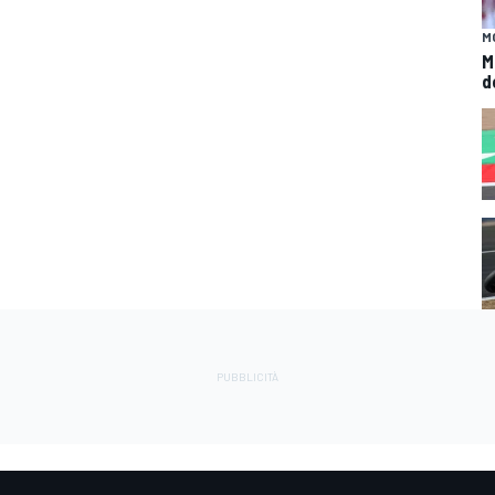
M
M
d