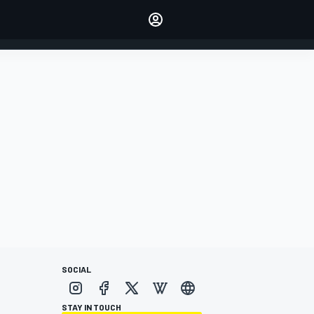
dei tuoi piloti preferiti
Fai sentire la tua voce
commentando l'articolo
ACCEDI
EDIZIONE
ITALIA
SOCIAL
STAY IN TOUCH