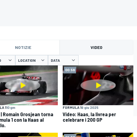
NOTIZIE
VIDEO
O
LOCATION
DATA
00:58
A 1
10 gm
FORMULA 1
9 giu 2025
 | Romain Grosjean torna
Video: Haas, la livrea per
mula 1 con la Haas al
celebrare i 200 GP
lo.
29:52