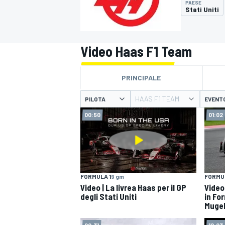
PAESE
MOTOGP
WEC
Stati Uniti
Video Haas F1 Team
PRINCIPALE
HAAS F1 TEAM
PILOTA
EVENT
00:50
01:02
WRC
FORMULA 1
9 gm
FORMUL
Video | La livrea Haas per il GP
Video
degli Stati Uniti
in For
Mugel
00:31
12:23