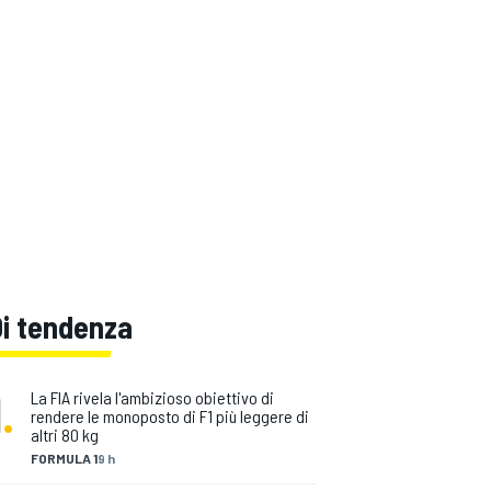
Di tendenza
1
.
La FIA rivela l'ambizioso obiettivo di
rendere le monoposto di F1 più leggere di
altri 80 kg
FORMULA 1
9 h