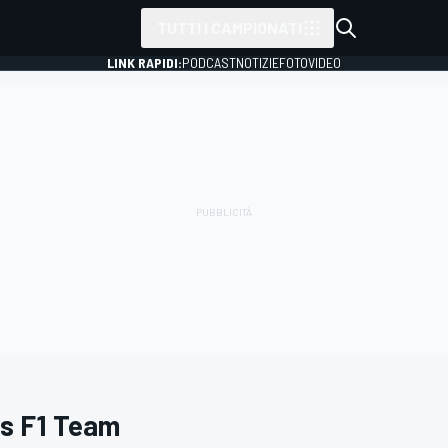
TUTTI I CAMPIONATI
LINK RAPIDI:
PODCAST
NOTIZIE
FOTO
VIDEO
s F1 Team