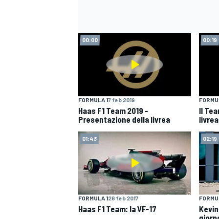
00:00
00:19
FORMULA 1
7 feb 2019
FORMUL
Haas F1 Team 2019 -
Il Te
Presentazione della livrea
livre
01:43
02:19
ENDURANCE/GT
FORMULA 1
26 feb 2017
FORMUL
Haas F1 Team: la VF-17
Kevin
giorn