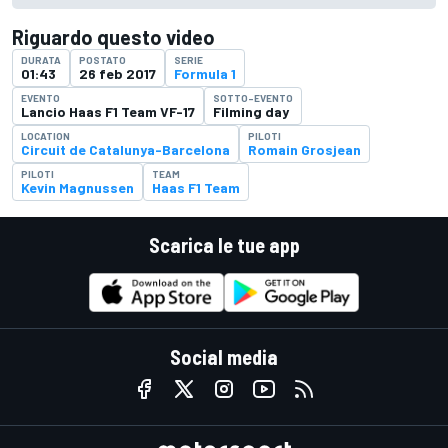
Riguardo questo video
DURATA
POSTATO
SERIE
01:43
26 feb 2017
Formula 1
EVENTO
SOTTO-EVENTO
Lancio Haas F1 Team VF-17
Filming day
LOCATION
PILOTI
Circuit de Catalunya-Barcelona
Romain Grosjean
PILOTI
TEAM
Kevin Magnussen
Haas F1 Team
Scarica le tue app
Social media