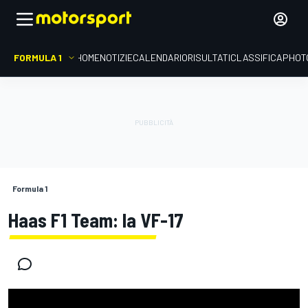
FORMULA 1
HOME
NOTIZIE
CALENDARIO
RISULTATI
CLASSIFICA
PHOT
Formula 1
Haas F1 Team: la VF-17