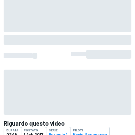
Riguardo questo video
DURATA
POSTATO
SERIE
PILOTI
02:19
1 feb 2017
Formula 1
Kevin Magnussen