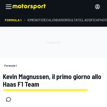
FORMULA 1
HOME
NOTIZIE
CALENDARIO
RISULTATI
CLASSIFICA
PHOT
Formula 1
Kevin Magnussen, il primo giorno allo
Haas F1 Team