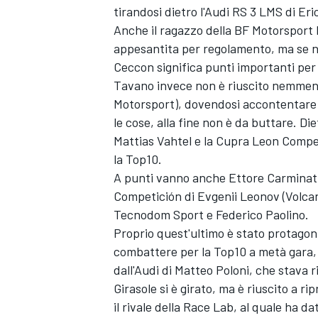
tirandosi dietro l'Audi RS 3 LMS di Eric
Anche il ragazzo della BF Motorsport
appesantita per regolamento, ma se non 
Ceccon significa punti importanti per 
Tavano invece non è riuscito nemmeno
Motorsport), dovendosi accontentare
le cose, alla fine non è da buttare. Di
Mattias Vahtel e la Cupra Leon Compet
la Top10.
A punti vanno anche Ettore Carminati
Competición di Evgenii Leonov (Volca
Tecnodom Sport e Federico Paolino.
Proprio quest'ultimo è stato protagonis
combattere per la Top10 a metà gara, 
ENDURANCE/GT
dall'Audi di Matteo Poloni, che stava r
Girasole si è girato, ma è riuscito a r
il rivale della Race Lab, al quale ha d