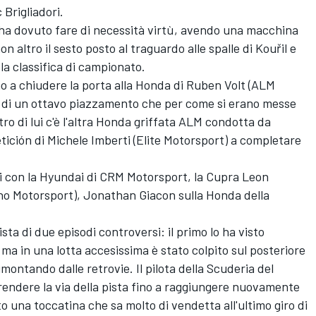
 Brigliadori.
 ha dovuto fare di necessità virtù, avendo una macchina
altro il sesto posto al traguardo alle spalle di Kouřil e
la classifica di campionato.
 a chiudere la porta alla Honda di Ruben Volt (ALM
 di un ottavo piazzamento che per come si erano messe
etro di lui c'è l'altra Honda griffata ALM condotta da
ición di Michele Imberti (Elite Motorsport) a completare
 con la Hyundai di CRM Motorsport, la Cupra Leon
no Motorsport), Jonathan Giacon sulla Honda della
ta di due episodi controversi: il primo lo ha visto
ma in una lotta accesissima è stato colpito sul posteriore
imontando dalle retrovie. Il pilota della Scuderia del
iprendere la via della pista fino a raggiungere nuovamente
ato una toccatina che sa molto di vendetta all'ultimo giro di