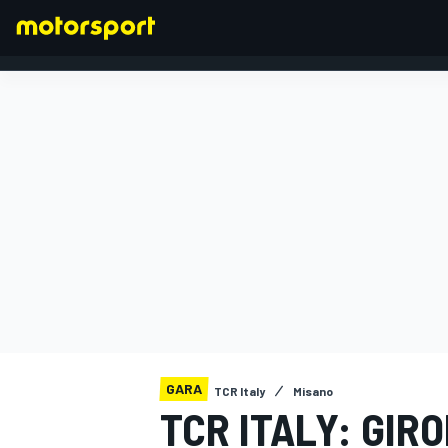
FORMULA 1
GARA
TCR Italy
Misano
TCR ITALY: GIRO