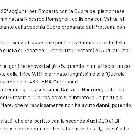
 25" aggiunti per l'impatto con la Cupra del piemontese,
mminata a Riccardo Romagnoli (collisione con Vahtel al
 volante della vecchia Cupra preparata dal Proteam, con
ttoria senza troppe noie per Denis Babuin a bordo della
o quella di Sabatino Di Mare (DMP Motors) e l'Audi di Omar
 e Igor Stefanovski al giro 5, quando in un attacco un po'
ota della Trico WRT è arrivato lunghissimo alla "Quercia",
e macedone di AKK-PMA Motorsport.
la Tecniengines, così come Raffaele Guerrieri, autore di
el Girasole al "Carro", dove si è infilato in un pertugio
i Mare, che miracolosamente non ha avuto danni, potendo
latti, che era iscritto con la seconda Audi SEQ di BF
inito violentemente contro le barriere della "Quercia" ed è