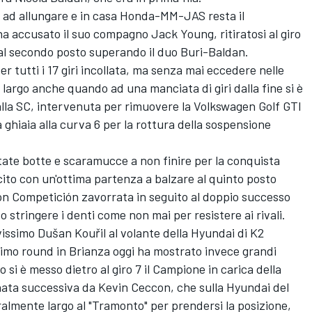
 ad allungare e in casa Honda-MM-JAS resta il
 accusato il suo compagno Jack Young, ritiratosi al giro
e al secondo posto superando il duo Buri-Baldan.
r tutti i 17 giri incollata, ma senza mai eccedere nelle
 largo anche quando ad una manciata di giri dalla fine si è
dalla SC, intervenuta per rimuovere la Volkswagen Golf GTI
a ghiaia alla curva 6 per la rottura della sospensione
tate botte e scaramucce a non finire per la conquista
cito con un'ottima partenza a balzare al quinto posto
n Competición zavorrata in seguito al doppio successo
o stringere i denti come non mai per resistere ai rivali.
avissimo Dušan Kouřil al volante della Hyundai di K2
primo round in Brianza oggi ha mostrato invece grandi
o si è messo dietro al giro 7 il Campione in carica della
rnata successiva da Kevin Ceccon, che sulla Hyundai del
eralmente largo al "Tramonto" per prendersi la posizione,