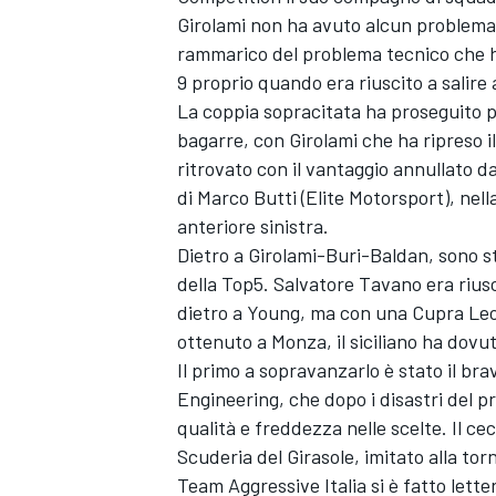
Girolami non ha avuto alcun problema
rammarico del problema tecnico che ha
9 proprio quando era riuscito a salir
La coppia sopracitata ha proseguito pe
bagarre, con Girolami che ha ripreso il
ritrovato con il vantaggio annullato 
di Marco Butti (Elite Motorsport), nell
anteriore sinistra.
Dietro a Girolami-Buri-Baldan, sono s
della Top5. Salvatore Tavano era rius
dietro a Young, ma con una Cupra Leo
ottenuto a Monza, il siciliano ha dovut
Il primo a sopravanzarlo è stato il br
Engineering, che dopo i disastri del 
qualità e freddezza nelle scelte. Il cec
Scuderia del Girasole, imitato alla to
Team Aggressive Italia si è fatto lett