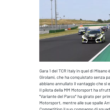
Gara 1 del TCR Italy in quel di Misano
Girolami, che ha conquistato senza pa
abbiano annullato il vantaggio che si e
Il pilota della MM Motorsport ha sfrutt
"Variante del Parco" ha girato per pri
Motorsport, mentre alle sue spalle An
MONOPOSTO
Competition il suo compagno di squadr