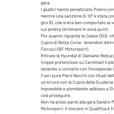
gara.
I giudici hanno penalizzato Poloni con
mentre una sanzione di 10" è stata co
giro 8), che si era ben comportato al
cui poteva terminare in zona punti.
Per quanto riguarda la Classe DSG, vi
Cupra di Bolza Corse, tenendosi dietr
Fiorucci (BF Motorsport).
Ritirate le Hyundai di Damiano Reduzzi
troppo pretenzioso su Carminati il pil
venendo a contatto con l'incolpevol
Fuori pure Piero Necchi con l'Audi del
un errore con la Cupra della Scuderia d
impossibile e piombando addosso a D
così proseguire.
MONOMARCA
Non ha preso parte alla gara Sandro Pe
Motorsport: il toscano in Qualifica è f