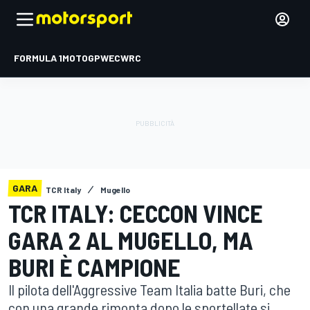
FORMULA 1
MOTOGP
WEC
WRC
GARA
TCR Italy
Mugello
TCR ITALY: CECCON VINCE
GARA 2 AL MUGELLO, MA
BURI È CAMPIONE
Il pilota dell'Aggressive Team Italia batte Buri, che
con una grande rimonta dopo le sportellate si