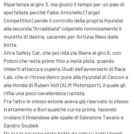
Ripartenza al giro 3, ma giusto il tempo per un paio di
sportellate perché Fabio Antonello (Target
Competition) perde il controllo della propria Hyundai
alla seconda "Arrabbiata" colpendo rovinosamente il
muretto di destra, uscendo per fortuna illeso dalla
botta.
Altra Safety Car, che poi ridà via libera al giro 6, con
Poloni che resta primo fino a metà pista, quando
Imberti attacca e supera l'Audi dell'avversario di Race
Lab, che si ritrova dietro pure alla Hyundai di Ceccon e
alla Honda di Ruben Volt (ALM Motorsport), il quale gli
rifila una poco cavalleresca ruotata.
Fra l'altro lo stesso estone aveva già riservato lo stesso
trattamento a Buri qualche curva prima, facendo
crollare il finlandese alle spalle di Salvatore Tavano e
Sandro Soubek.
Da qui in poi sono state botte da orbi su tutti i fronti,