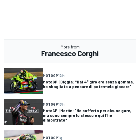
More from
Francesco Corghi
MOTOGP
12 h
MotoGP | Diggia: "Dal 4° giro ero senza gomma,
ho sbagliato a pensare di potermela giocare"
MOTOGP
13 h
MotoGP | Martín: "Ho sofferto per alcune gare,
ma sono sempre lo stesso e qui l'ho
dimostrato"
MOTOGP
1 g