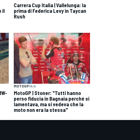
Carrera Cup Italia | Vallelunga: la
 il
prima di Federica Levy in Taycan
Rush
MOTOGP
14 h
BMW-
MotoGP | Stoner: "Tutti hanno
perso fiducia in Bagnaia perché si
lamentava, ma si vedeva che la
moto non era la stessa"