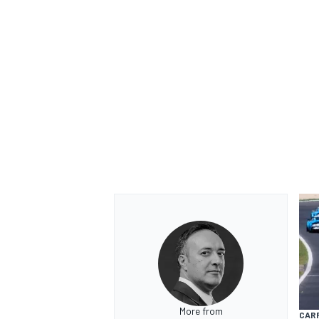
MONOMARCA
More from
CARR