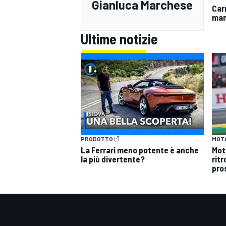
Gianluca Marchese
Carr
man
Ultime notizie
PRODOTTO
MOT
La Ferrari meno potente è anche
Mot
la più divertente?
ritr
pro
RALLY