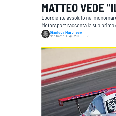
MATTEO VEDE "I
MOTOGP
WEC
Esordiente assoluto nel monomarca 
Motorsport racconta la sua prima e
Gianluca Marchese
Modificato:
16 giu 2018, 09:21
WRC