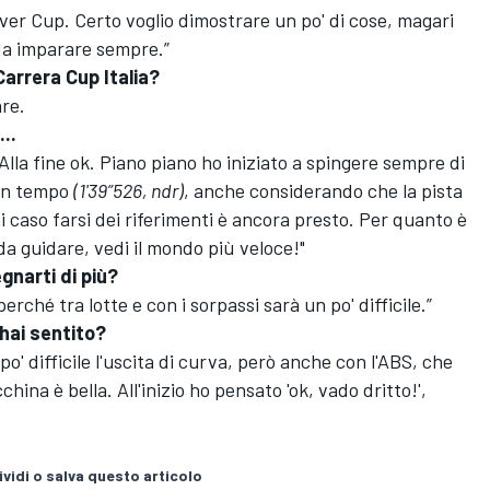
ver Cup. Certo voglio dimostrare un po' di cose, magari
 da imparare sempre.”
 Carrera Cup Italia?
are.
..
Alla fine ok. Piano piano ho iniziato a spingere sempre di
uon tempo
(1'39”526, ndr)
, anche considerando che la pista
i caso farsi dei riferimenti è ancora presto. Per quanto è
da guidare, vedi il mondo più veloce!"
gnarti di più?
rché tra lotte e con i sorpassi sarà un po' difficile.”
hai sentito?
o' difficile l'uscita di curva, però anche con l'ABS, che
hina è bella. All'inizio ho pensato 'ok, vado dritto!',
vidi o salva questo articolo