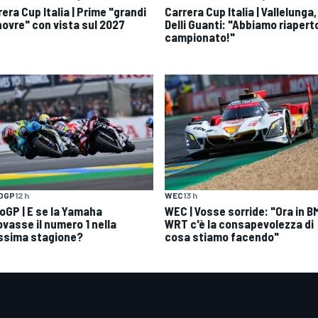
era Cup Italia | Prime "grandi
Carrera Cup Italia | Vallelunga,
ovre" con vista sul 2027
Delli Guanti: "Abbiamo riaperto
campionato!"
OGP
12 h
WEC
13 h
oGP | E se la Yamaha
WEC | Vosse sorride: "Ora in 
ovasse il numero 1 nella
WRT c'è la consapevolezza di
ssima stagione?
cosa stiamo facendo"