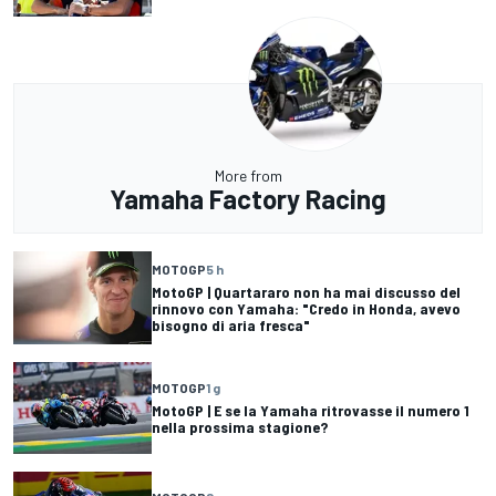
More from
Yamaha Factory Racing
MOTOGP
5 h
MotoGP | Quartararo non ha mai discusso del
rinnovo con Yamaha: "Credo in Honda, avevo
bisogno di aria fresca"
MOTOGP
1 g
MotoGP | E se la Yamaha ritrovasse il numero 1
nella prossima stagione?