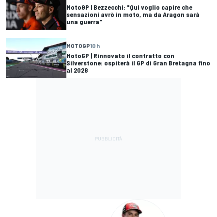
MotoGP | Bezzecchi: "Qui voglio capire che
sensazioni avrò in moto, ma da Aragon sarà
una guerra"
MOTOGP
10 h
MotoGP | Rinnovato il contratto con
Silverstone: ospiterà il GP di Gran Bretagna fino
al 2028