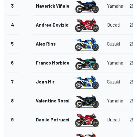
3
Maverick Viñales
Yamaha
26
4
Andrea Dovizioso
Ducati
26
5
Alex Rins
Suzuki
26
6
Franco Morbidelli
Yamaha
26
7
Joan Mir
Suzuki
26
8
Valentino Rossi
Yamaha
26
9
Danilo Petrucci
Ducati
26