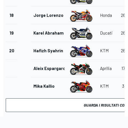
18
Jorge Lorenzo
Honda
26
19
Karel Abraham
Ducati
26
20
Hafizh Syahrin
KTM
26
Aleix Espargaro
Aprilia
17
Mika Kallio
KTM
3
GUARDA I RISULTATI COM