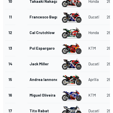
10
Takaaki Nakagami
Honda
26
11
Francesco Bagnaia
Ducati
26
12
Cal Crutchlow
Honda
26
13
Pol Espargaro
KTM
26
14
Jack Miller
Ducati
26
15
Andrea Iannone
Aprilia
26
16
Miguel Oliveira
KTM
26
17
Tito Rabat
Ducati
26