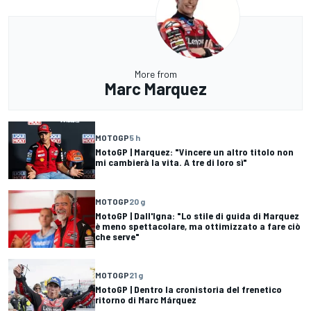
More from
Marc Marquez
MOTOGP
5 h
MotoGP | Marquez: "Vincere un altro titolo non
mi cambierà la vita. A tre di loro sì"
MOTOGP
20 g
MotoGP | Dall'Igna: "Lo stile di guida di Marquez
è meno spettacolare, ma ottimizzato a fare ciò
che serve"
MOTOGP
21 g
MotoGP | Dentro la cronistoria del frenetico
ritorno di Marc Márquez