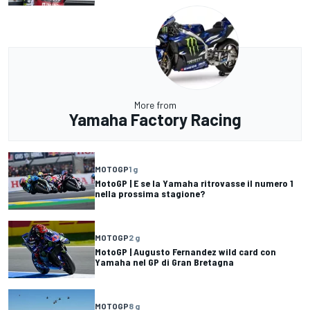
More from
Yamaha Factory Racing
MOTOGP
1 g
MotoGP | E se la Yamaha ritrovasse il numero 1
nella prossima stagione?
MOTOGP
2 g
MotoGP | Augusto Fernandez wild card con
Yamaha nel GP di Gran Bretagna
MOTOGP
8 g