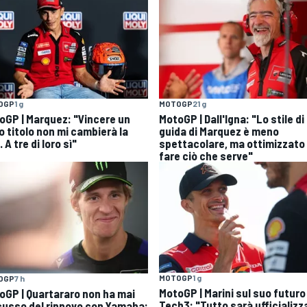
OGP
1 g
MOTOGP
21 g
oGP | Marquez: "Vincere un
MotoGP | Dall'Igna: "Lo stile di
o titolo non mi cambierà la
guida di Marquez è meno
. A tre di loro sì"
spettacolare, ma ottimizzato
fare ciò che serve"
MOTOGP
1 g
OGP
7 h
MotoGP | Marini sul suo futuro
oGP | Quartararo non ha mai
Tech3: "Tutto sarà ufficializz
cusso del rinnovo con Yamaha: