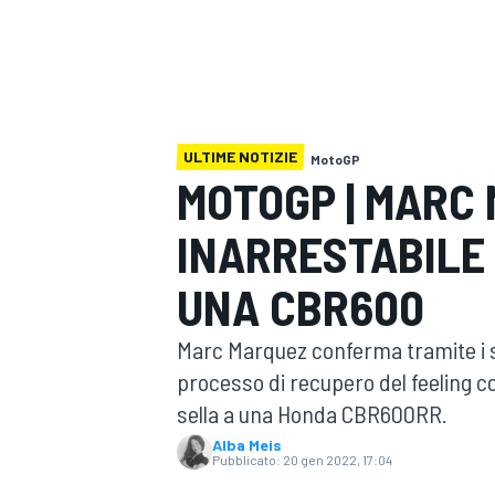
MOTOGP
WEC
ULTIME NOTIZIE
MotoGP
MOTOGP | MARC
INARRESTABILE
WRC
UNA CBR600
Marc Marquez conferma tramite i su
processo di recupero del feeling c
sella a una Honda CBR600RR.
Alba Meis
Pubblicato:
20 gen 2022, 17:04