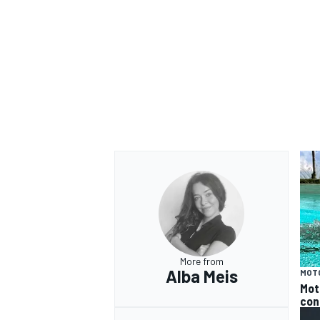
More from
Alba Meis
MOT
RALLY
Mot
con