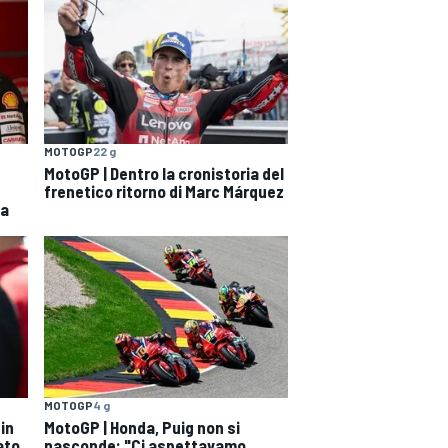
MOTOGP
22 g
MotoGP | Dentro la cronistoria del
frenetico ritorno di Marc Márquez
 a
MOTOGP
4 g
 in
MotoGP | Honda, Puig non si
ato
nasconde: "Ci aspettavamo