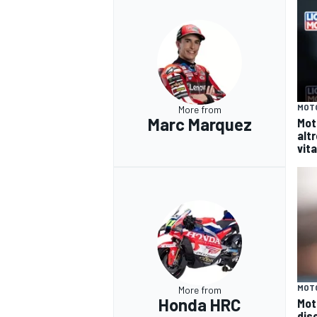
MOT
More from
Marc Marquez
Mot
altr
vita
MOT
More from
Honda HRC
Mot
dis