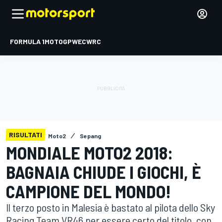
FORMULA 1
MOTOGP
WEC
WRC
RISULTATI
Moto2
Sepang
MONDIALE MOTO2 2018:
BAGNAIA CHIUDE I GIOCHI, È
CAMPIONE DEL MONDO!
Il terzo posto in Malesia è bastato al pilota dello Sky
Racing Team VR46 per essere certo del titolo, con