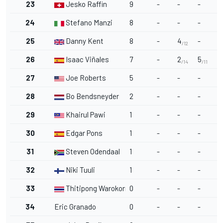
23
Jesko Raffin
9
-
-
-
-
24
Stefano Manzi
8
-
-
-
-
25
Danny Kent
8
-
4
-
-
/12
26
Isaac Viñales
7
-
2
5
-
/14
/11
27
Joe Roberts
5
-
-
-
-
28
Bo Bendsneyder
2
-
-
-
-
29
Khairul Pawi
1
-
-
-
-
30
Edgar Pons
1
-
-
-
-
31
Steven Odendaal
1
-
-
-
-
32
Niki Tuuli
1
-
-
-
-
33
Thitipong Warokorn
0
-
-
-
-
34
Eric Granado
0
-
-
-
-