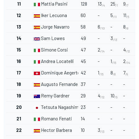
11
Mattia Pasini
128
13
25
9
11
/4
/1
/7
12
Iker Lecuona
60
-
5
11
7
/11
/5
13
Jorge Navarro
58
6
-
8
-
/10
/8
14
Sam Lowes
49
-
3
-
8
/13
15
Simone Corsi
47
2
-
4
4
/14
/12
16
Andrea Locatelli
45
-
1
2
1
/15
/14
/
17
Dominique Aegerter
42
1
8
7
-
/15
/8
/9
18
Augusto Fernandez
37
-
-
-
-
19
Remy Gardner
29
4
10
-
-
/12
/6
20
Tetsuta Nagashima
23
-
-
-
3
21
Romano Fenati
14
-
-
-
-
22
Hector Barbera
10
3
-
-
2
/13