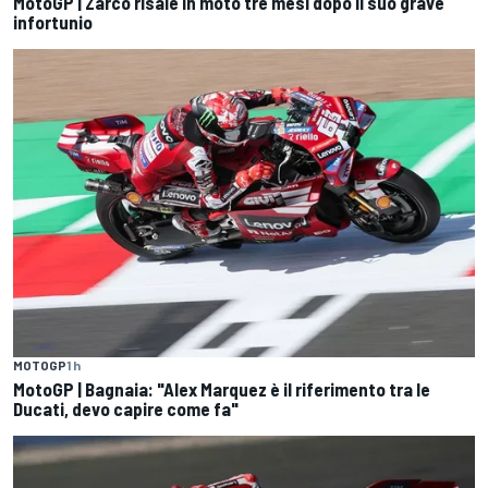
MotoGP | Zarco risale in moto tre mesi dopo il suo grave
infortunio
MOTOGP
1 h
MotoGP | Bagnaia: "Alex Marquez è il riferimento tra le
Ducati, devo capire come fa"