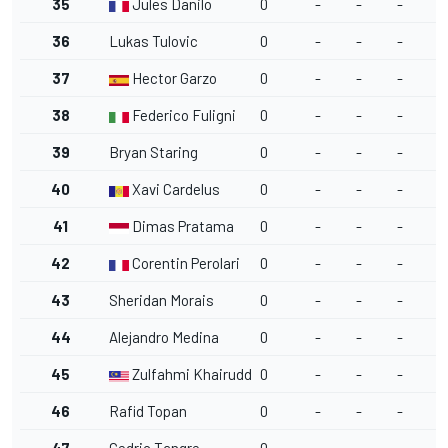
35
Jules Danilo
0
-
-
-
-
36
Lukas Tulovic
0
-
-
-
-
37
Hector Garzo
0
-
-
-
-
38
Federico Fuligni
0
-
-
-
-
39
Bryan Staring
0
-
-
-
-
40
Xavi Cardelus
0
-
-
-
-
41
Dimas Pratama
0
-
-
-
-
42
Corentin Perolari
0
-
-
-
-
43
Sheridan Morais
0
-
-
-
-
44
Alejandro Medina
0
-
-
-
-
45
Zulfahmi Khairuddin
0
-
-
-
-
46
Rafid Topan
0
-
-
-
-