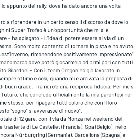
 appunto dei rally, dove ha dato ancora una volta
.
rò a riprendere in un certo senso il discorso da dove lo
hini Super Trofeo è un’opportunità che mi si è
re - ha spiegato - L’idea di potere essere al via di un
asma. Sono molto contento di tornare in pista e ho avuto
uest’inverno, rimanendone positivamente impressionato”.
un monomarca dove potrò giocarmela ad armi pari con tutti
ito Gilardoni - Con il team Oregon ho già lavorato in
sempre ottimo e così, quando mi è arrivata la proposta di
di buon grado. Tra noi c’è una reciproca fiducia. Per me si
al futuro, che conclude ufficialmente la mia parentesi nei
me stesso, per ripagare tutti coloro che con il loro
sto “sogno” si avverasse di nuovo”.
totale di 12 gare, con il via da Monza nel weekend del
e trasferte di Le Castellet (Francia), Spa (Belgio), nello
 ancora Nürburgring (Germania), Barcellona (Spagna) e