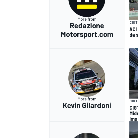
More from
CIGT
Redazione
ACI
Motorsport.com
da 
More from
CIGT
Kevin Gilardoni
CIG
Mid
Imp
RALLY