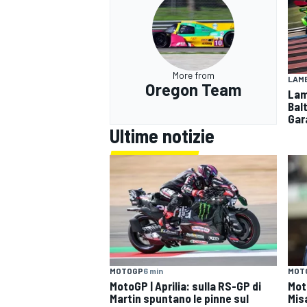
More from
LAMB
Oregon Team
Lam
Bal
Gar
Ultime notizie
MOTOGP
6 min
MOT
MotoGP | Aprilia: sulla RS-GP di
Mot
Martin spuntano le pinne sul
Mis