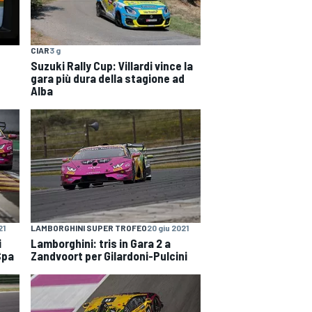
CIAR
3 g
Suzuki Rally Cup: Villardi vince la
gara più dura della stagione ad
Alba
21
LAMBORGHINI SUPER TROFEO
20 giu 2021
i
Lamborghini: tris in Gara 2 a
Spa
Zandvoort per Gilardoni-Pulcini