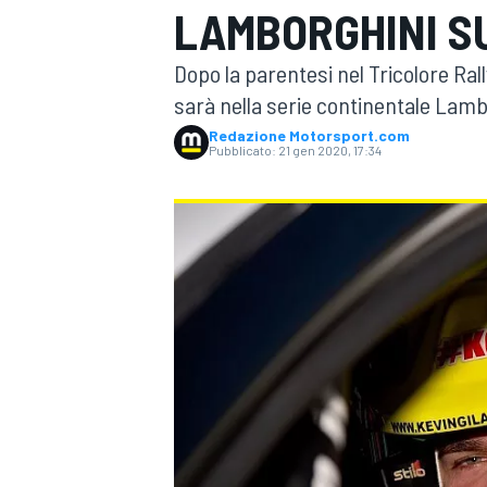
LAMBORGHINI S
MOTOGP
WEC
Dopo la parentesi nel Tricolore Rall
sarà nella serie continentale Lam
Redazione Motorsport.com
Pubblicato:
21 gen 2020, 17:34
WRC