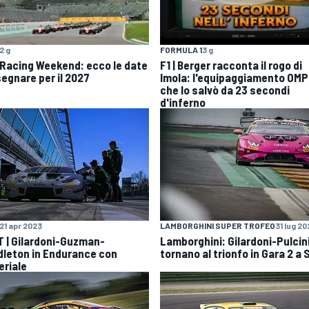
2 g
FORMULA 1
3 g
 Racing Weekend: ecco le date
F1 | Berger racconta il rogo di
segnare per il 2027
Imola: l'equipaggiamento OMP
che lo salvò da 23 secondi
d'inferno
21 apr 2023
LAMBORGHINI SUPER TROFEO
31 lug 20
T | Gilardoni-Guzman-
Lamborghini: Gilardoni-Pulcin
dleton in Endurance con
tornano al trionfo in Gara 2 a 
eriale