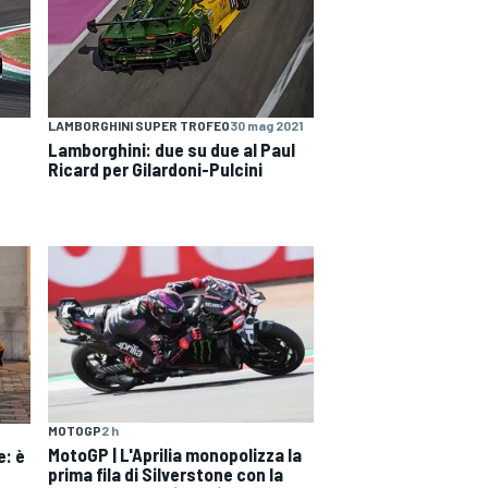
LAMBORGHINI SUPER TROFEO
30 mag 2021
Lamborghini: due su due al Paul
Ricard per Gilardoni-Pulcini
MOTOGP
2 h
MotoGP | L'Aprilia monopolizza la
e: è
prima fila di Silverstone con la