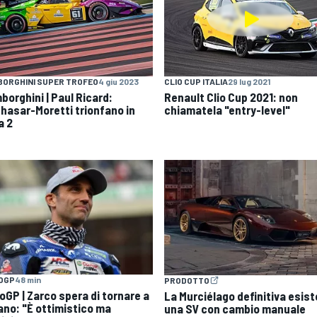
ORGHINI SUPER TROFEO
4 giu 2023
CLIO CUP ITALIA
29 lug 2021
borghini | Paul Ricard:
Renault Clio Cup 2021: non
thasar-Moretti trionfano in
chiamatela "entry-level"
a 2
OGP
48 min
PRODOTTO
oGP | Zarco spera di tornare a
La Murciélago definitiva esist
ano: "È ottimistico ma
una SV con cambio manuale