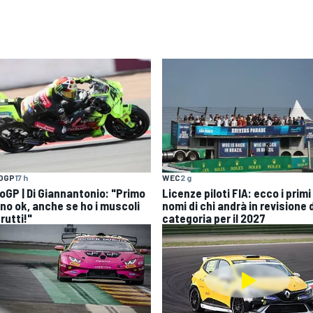
OGP
17 h
WEC
2 g
oGP | Di Giannantonio: "Primo
Licenze piloti FIA: ecco i primi
rno ok, anche se ho i muscoli
nomi di chi andrà in revisione 
rutti!"
categoria per il 2027