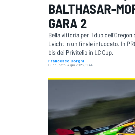
BALTHASAR-MOR
MOTOGP
WEC
GARA 2
Bella vittoria per il duo dell'Orego
Leicht in un finale infuocato. In 
bis dei Privitelio in LC Cup.
Francesco Corghi
Pubblicato:
4 giu 2023, 11:44
WRC