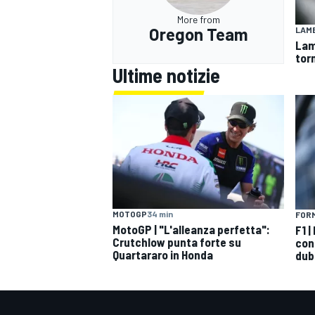
More from
Oregon Team
LAMB
Lam
torn
Ultime notizie
MOTOGP
34 min
FORM
MotoGP | "L'alleanza perfetta":
F1 
Crutchlow punta forte su
con
Quartararo in Honda
dub