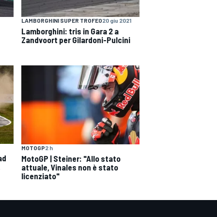
LAMBORGHINI SUPER TROFEO
20 giu 2021
Lamborghini: tris in Gara 2 a
Zandvoort per Gilardoni-Pulcini
MOTOGP
2 h
ad
MotoGP | Steiner: "Allo stato
,
attuale, Vinales non è stato
licenziato"