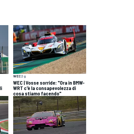
WEC
2 g
WEC | Vosse sorride: "Ora in BMW-
di
WRT c'è la consapevolezza di
cosa stiamo facendo"