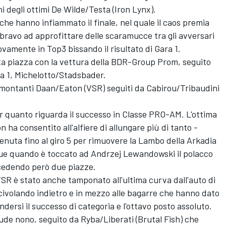
 degli ottimi De Wilde/Testa (Iron Lynx).
o che hanno infiammato il finale, nel quale il caos premia
bravo ad approfittare delle scaramucce tra gli avversari
uovamente in Top3 bissando il risultato di Gara 1.
a piazza con la vettura della BDR-Group Prom, seguito
ara 1, Michelotto/Stadsbader.
rimontanti Daan/Eaton (VSR) seguiti da Cabirou/Tribaudini
per quanto riguarda il successo in Classe PRO-AM. L'ottima
 ha consentito all'alfiere di allungare più di tanto -
nuta fino al giro 5 per rimuovere la Lambo della Arkadia
e quando è toccato ad Andrzej Lewandowski il polacco
 cedendo però due piazze.
 VSR è stato anche tamponato all'ultima curva dall'auto di
scivolando indietro e in mezzo alle bagarre che hanno dato
ersi il successo di categoria e l'ottavo posto assoluto.
e nono, seguito da Ryba/Liberati (Brutal Fish) che