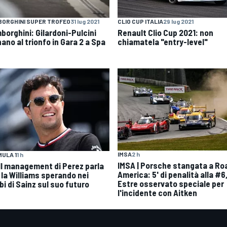
ORGHINI SUPER TROFEO
31 lug 2021
CLIO CUP ITALIA
29 lug 2021
borghini: Gilardoni-Pulcini
Renault Clio Cup 2021: non
ano al trionfo in Gara 2 a Spa
chiamatela "entry-level"
IMSA
2 h
ULA 1
1 h
IMSA | Porsche stangata a Ro
| Il management di Perez parla
America: 5' di penalità alla #6
 la Williams sperando nei
Estre osservato speciale per
bi di Sainz sul suo futuro
l'incidente con Aitken