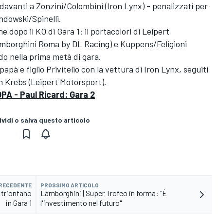
vanti a Zonzini/Colombini (Iron Lynx) - penalizzati per
ndowski/Spinelli.
e dopo il KO di Gara 1: il portacolori di Leipert
mborghini Roma by DL Racing) e Kuppens/Feligioni
do nella prima metà di gara.
apà e figlio Privitelio con la vettura di Iron Lynx, seguiti
n Krebs (Leipert Motorsport).
 - Paul Ricard: Gara 2
vidi o salva questo articolo
PRECEDENTE
PROSSIMO ARTICOLO
 trionfano
Lamborghini | Super Trofeo in forma: "È
in Gara 1
l'investimento nel futuro"