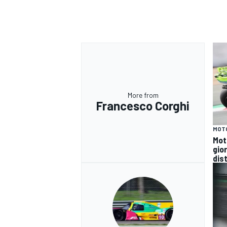
More from
Francesco Corghi
MOT
Mot
gio
dist
RALLY