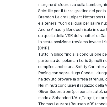
margine di sicurezza sulla Lamborghini
Scintille per il terzo gradino del podi
Brendon Leicht (Leipert Motorsport), 
e a tenersi fuori dai guai per salire n
Anche Amaury Bonduel risale in quart
da quella della VSR dei vincitori di G
In sesta posizione troviamo invece i 
(CMR).
Tutto in bilico fino alla conclusione 
partenza del poleman Loris Spinelli non
complice anche una Safety Car interve
Racing con sopra Hugo Conde - dunqu
ha dovuto provare la difesa strenua,
Nei minuti conclusivi il ragazzo della
Oliver Soderstrom (poi penalizzato), 
modo a Schandorff/Au (Target) di prend
Thomas Laurent (Boutsen VDS) conclud