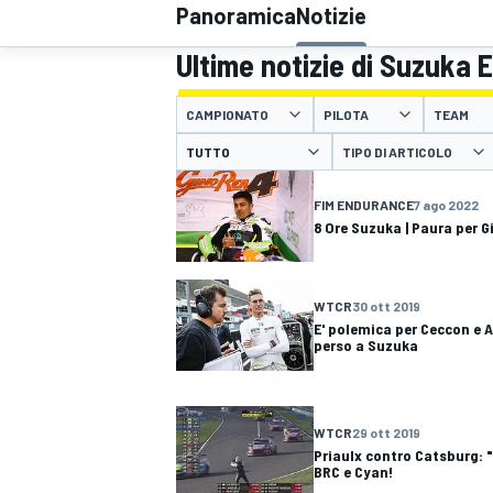
Panoramica
Notizie
MOTOGP
WEC
Ultime notizie di Suzuka E
CAMPIONATO
PILOTA
TEAM
TIPO DI ARTICOLO
FIM ENDURANCE
7 ago 2022
8 Ore Suzuka | Paura per G
WRC
WTCR
30 ott 2019
E' polemica per Ceccon e 
perso a Suzuka
WTCR
29 ott 2019
Priaulx contro Catsburg: "
BRC e Cyan!