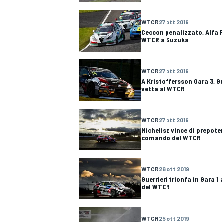
WTCR
27 ott 2019
Ceccon penalizzato, Alfa 
WTCR a Suzuka
WTCR
27 ott 2019
A Kristoffersson Gara 3, Gu
vetta al WTCR
WTCR
27 ott 2019
Michelisz vince di prepote
comando del WTCR
WTCR
26 ott 2019
Guerrieri trionfa in Gara 1
del WTCR
MONOPOSTO
WTCR
25 ott 2019