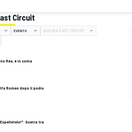
ast Circuit
SUZUKA EAST CIRCUIT
EVENTO
ino Rea, è in coma
Alfa Romeo dopo il podio
Espelletelo!". Guerra tra