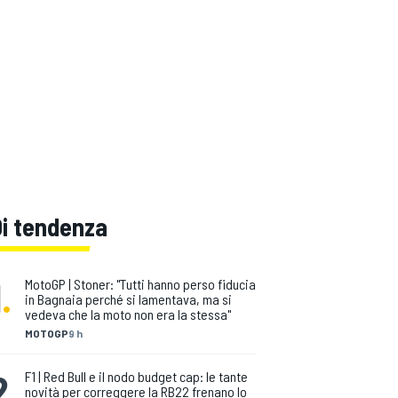
Di tendenza
1
.
MotoGP | Stoner: "Tutti hanno perso fiducia
in Bagnaia perché si lamentava, ma si
vedeva che la moto non era la stessa"
MOTOGP
9 h
2
.
F1 | Red Bull e il nodo budget cap: le tante
novità per correggere la RB22 frenano lo