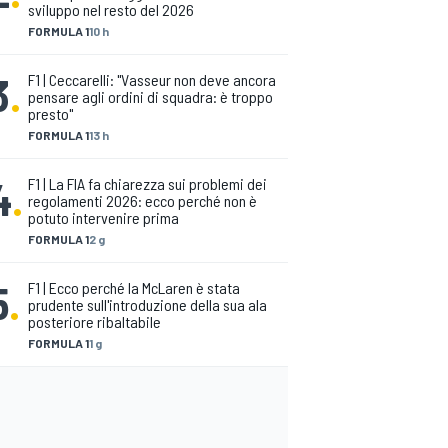
sviluppo nel resto del 2026
FORMULA 1
10 h
3
.
F1 | Ceccarelli: "Vasseur non deve ancora
pensare agli ordini di squadra: è troppo
presto"
FORMULA 1
13 h
4
.
F1 | La FIA fa chiarezza sui problemi dei
regolamenti 2026: ecco perché non è
potuto intervenire prima
FORMULA 1
2 g
5
.
F1 | Ecco perché la McLaren è stata
prudente sull'introduzione della sua ala
posteriore ribaltabile
FORMULA 1
1 g