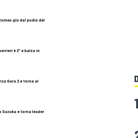
Romeo giù dal podio del
errieri è 2° e balza in
nza Gara 2 e torna al
 a Suzuka e torna leader