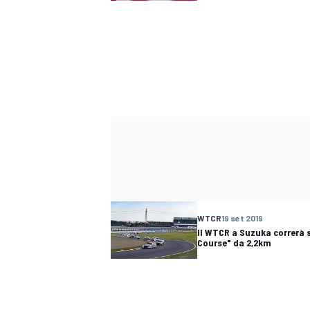
WTCR
19 set 2019
Il WTCR a Suzuka correrà s
Course" da 2,2km
ENDURANCE/GT