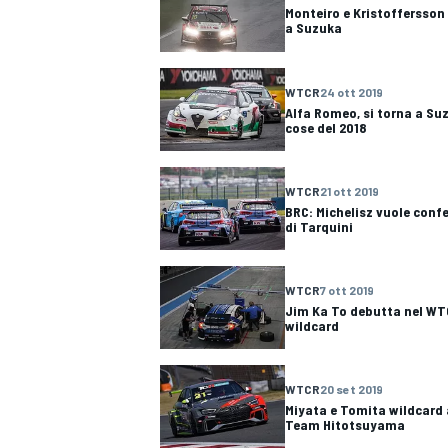
Monteiro e Kristoffersson
a Suzuka
WTCR
24 ott 2019
Alfa Romeo, si torna a Suz
cose del 2018
WTCR
21 ott 2019
BRC: Michelisz vuole confe
di Tarquini
WTCR
7 ott 2019
Jim Ka To debutta nel W
wildcard
WTCR
20 set 2019
Miyata e Tomita wildcard 
Team Hitotsuyama