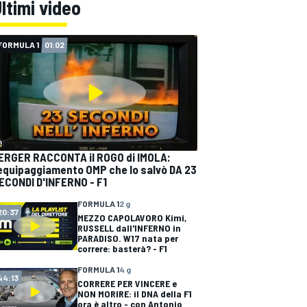
ltimi video
FORMULA 1
01:02
ERGER RACCONTA il ROGO di IMOLA:
'equipaggiamento OMP che lo salvò DA 23
ECONDI D'INFERNO - F1
FORMULA 1
2 g
20:37
MEZZO CAPOLAVORO Kimi,
RUSSELL dall'INFERNO in
PARADISO. W17 nata per
correre: basterà? - F1
FORMULA 1
4 g
44:13
CORRERE PER VINCERE e
NON MORIRE: il DNA della F1
ora è altro - con Antonio