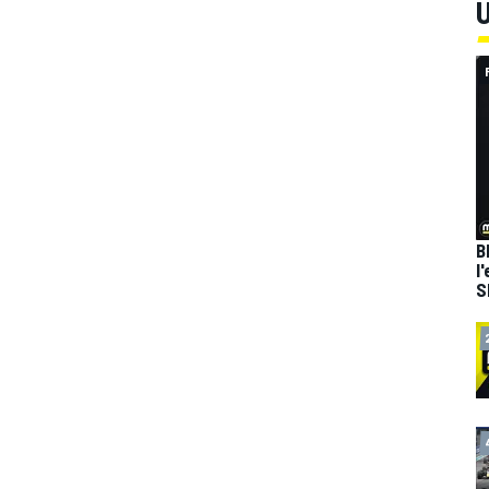
U
B
l
S