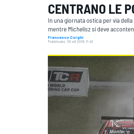
CENTRANO LE P
MOTOGP
WEC
In una giornata ostica per via della
mentre Michelisz si deve accontent
Francesco Corghi
Pubblicato:
25 ott 2019, 11:43
WRC