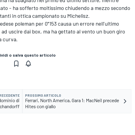
ona ha sbagliato nel primo ed ultimo settore, mentre
ato - ha sofferto moltissimo chiudendo a mezzo secondo
anti in ottica campionato su Michelisz.
svedese poleman per 0"153 causa un errore nell'ultimo
mo ad uscire dai box, ma ha gettato al vento un buon giro
a curva.
vidi o salva questo articolo
PRECEDENTE
PROSSIMO ARTICOLO
dominio di
Ferrari, North America, Gara 1: MacNeil precede
Schandorff
Hites con giallo