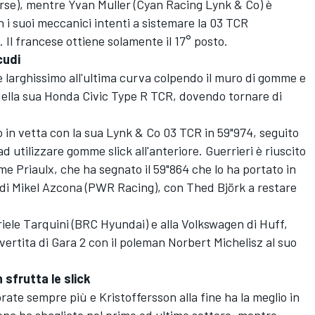
se), mentre Yvan Muller (Cyan Racing Lynk & Co) è
n i suoi meccanici intenti a sistemare la 03 TCR
. Il francese ottiene solamente il 17° posto.
cudi
e larghissimo all'ultima curva colpendo il muro di gomme e
 della sua Honda Civic Type R TCR, dovendo tornare di
o in vetta con la sua Lynk & Co 03 TCR in 59"974, seguito
 utilizzare gomme slick all'anteriore. Guerrieri è riuscito
ome Priaulx, che ha segnato il 59"864 che lo ha portato in
a di Mikel Azcona (PWR Racing), con Thed Björk a restare
ele Tarquini (BRC Hyundai) e alla Volkswagen di Huff,
invertita di Gara 2 con il poleman Norbert Michelisz al suo
 sfrutta le slick
rate sempre più e Kristoffersson alla fine ha la meglio in