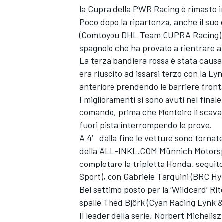
la Cupra della PWR Racing è rimasto 
Poco dopo la ripartenza, anche il su
(Comtoyou DHL Team CUPRA Racing) so
spagnolo che ha provato a rientrare 
La terza bandiera rossa è stata causa
era riuscito ad issarsi terzo con la L
anteriore prendendo le barriere fron
I miglioramenti si sono avuti nel final
comando, prima che Monteiro li scava
fuori pista interrompendo le prove.
A 4′ dalla fine le vetture sono tornat
della ALL-INKL.COM Münnich Motorspo
completare la tripletta Honda, segui
Sport), con Gabriele Tarquini (BRC H
Bel settimo posto per la ‘Wildcard’ Ri
spalle Thed Björk (Cyan Racing Lynk &
Il leader della serie, Norbert Michelisz