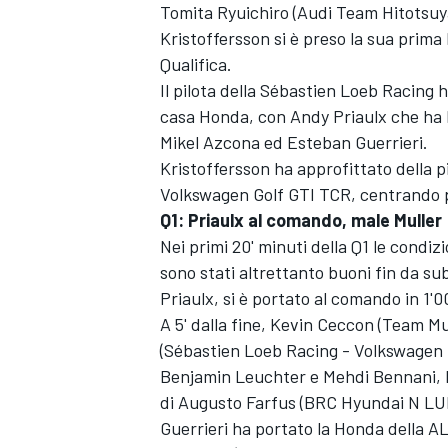
Tomita Ryuichiro (Audi Team Hitotsuy
Kristoffersson si è preso la sua prim
Qualifica.
Il pilota della Sébastien Loeb Racing 
casa Honda, con Andy Priaulx che ha br
Mikel Azcona ed Esteban Guerrieri.
Kristoffersson ha approfittato della 
Volkswagen Golf GTI TCR, centrando pe
Q1: Priaulx al comando, male Muller
Nei primi 20' minuti della Q1 le condiz
sono stati altrettanto buoni fin da su
Priaulx, si è portato al comando in 1'0
A 5' dalla fine, Kevin Ceccon (Team Mu
(Sébastien Loeb Racing - Volkswagen M
ENDURANCE/GT
Benjamin Leuchter e Mehdi Bennani, be
di Augusto Farfus (BRC Hyundai N LUK
Guerrieri ha portato la Honda della 