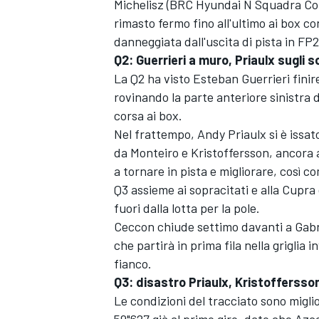
Michelisz (BRC Hyundai N Squadra Cor
rimasto fermo fino all'ultimo ai box co
danneggiata dall'uscita di pista in FP2
Q2: Guerrieri a muro, Priaulx sugli s
La Q2 ha visto Esteban Guerrieri finir
rovinando la parte anteriore sinistra
corsa ai box.
Nel frattempo, Andy Priaulx si è issat
da Monteiro e Kristoffersson, ancora ad
a tornare in pista e migliorare, così c
Q3 assieme ai sopracitati e alla Cupr
fuori dalla lotta per la pole.
Ceccon chiude settimo davanti a Gabri
che partirà in prima fila nella griglia 
fianco.
MONOMARCA
Q3: disastro Priaulx, Kristoffersson
Le condizioni del tracciato sono miglio