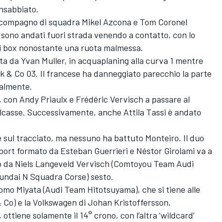
insabbiato.
o compagno di squadra Mikel Azcona e Tom Coronel
no andati fuori strada venendo a contatto, con lo
ai box nonostante una ruota malmessa.
ta da Yvan Muller, in acquaplaning alla curva 1 mentre
ynk & Co 03. Il francese ha danneggiato parecchio la parte
talmente.
e, con Andy Priaulx e Frédéric Vervisch a passare al
lcasse. Successivamente, anche Attila Tassi è andato
e sul tracciato, ma nessuno ha battuto Monteiro. Il duo
rt formato da Esteban Guerrieri e Néstor Girolami va a
to da Niels Langeveld Vervisch (Comtoyou Team Audi
yundai N Squadra Corse) sesto.
tomo Miyata (Audi Team Hitotsuyama), che si tiene alle
 Co) e la Volkswagen di Johan Kristoffersson.
, ottiene solamente il 14° crono, con l’altra ‘wildcard’