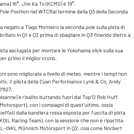
ama) 16°. Jim Ka To (KCMG) è 19°.
a Pole Position nel WTCRal termine della Q3 della Seconda
ha negato a Tiago Monteiro la seconda pole sulla pista di
illato in Q1 e Q2 prima di sbagliare in Q3 finendo dietro a
pista asciugata per montare le Yokohama slick sulla sua
r primo il miglior crono.
ioni sono migliorate a livello di meteo, mentre i tempi non
bito. Il pilota della Cyan Performance Lynk & Co, Andy
0"627.
lsanne) è risalito buttando fuori dai Top12 Rob Huff
otorsport), con i compagni di quest'ultimo, ossia
ffati dalla bandiera rossa esposta per l'uscita di pista
OIL Racing Team), con la sessione che non è ripartita.
ALL-INKL Münnich Motorsport in Q2, così come Norbert