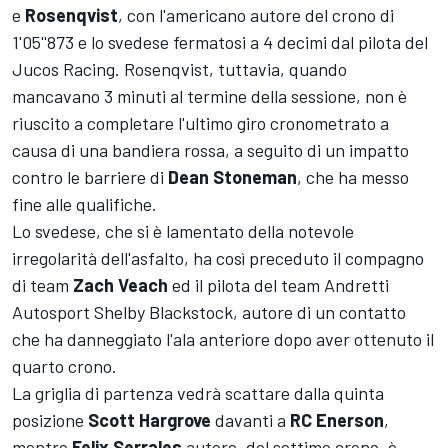
e
Rosenqvist
, con l'americano autore del crono di
1'05''873 e lo svedese fermatosi a 4 decimi dal pilota del
Jucos Racing. Rosenqvist, tuttavia, quando
mancavano 3 minuti al termine della sessione, non è
riuscito a completare l'ultimo giro cronometrato a
causa di una bandiera rossa, a seguito di un impatto
contro le barriere di
Dean
Stoneman
, che ha messo
fine alle qualifiche.
Lo svedese, che si è lamentato della notevole
irregolarità dell'asfalto, ha così preceduto il compagno
di team
Zach
Veach
ed il pilota del team Andretti
Autosport Shelby Blackstock, autore di un contatto
che ha danneggiato l'ala anteriore dopo aver ottenuto il
quarto crono.
La griglia di partenza vedrà scattare dalla quinta
posizione
Scott
Hargrove
davanti a
RC Enerson
,
mentre
Felix
Serrales
autore, del settimo crono, è