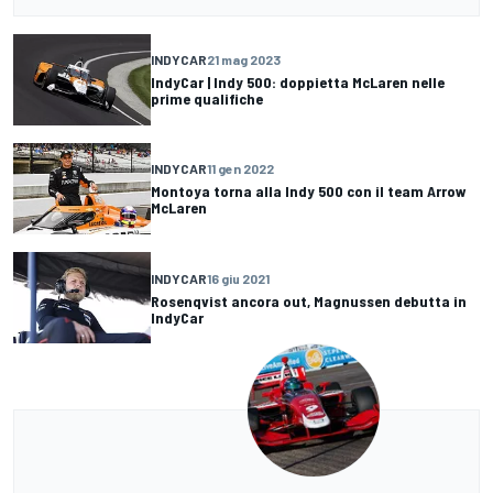
INDYCAR
21 mag 2023
IndyCar | Indy 500: doppietta McLaren nelle
prime qualifiche
INDYCAR
11 gen 2022
Montoya torna alla Indy 500 con il team Arrow
McLaren
INDYCAR
16 giu 2021
Rosenqvist ancora out, Magnussen debutta in
IndyCar