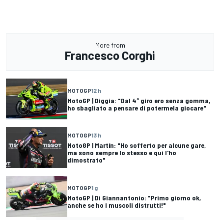
More from
Francesco Corghi
MOTOGP
12 h
MotoGP | Diggia: "Dal 4° giro ero senza gomma,
ho sbagliato a pensare di potermela giocare"
MOTOGP
13 h
MotoGP | Martín: "Ho sofferto per alcune gare,
ma sono sempre lo stesso e qui l'ho
dimostrato"
MOTOGP
1 g
MotoGP | Di Giannantonio: "Primo giorno ok,
anche se ho i muscoli distrutti!"