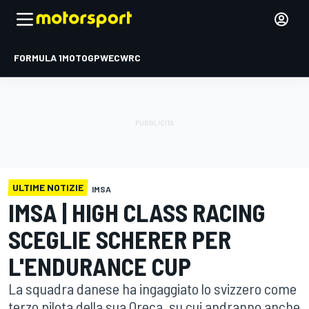
FORMULA 1
MOTOGP
WEC
WRC
ULTIME NOTIZIE
IMSA
IMSA | HIGH CLASS RACING
SCEGLIE SCHERER PER
L'ENDURANCE CUP
La squadra danese ha ingaggiato lo svizzero come
terzo pilota della sua Oreca, su cui andranno anche