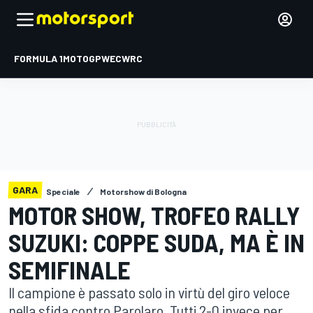
FORMULA 1
MOTOGP
WEC
WRC
GARA
Speciale
Motorshow di Bologna
MOTOR SHOW, TROFEO RALLY
SUZUKI: COPPE SUDA, MA È IN
SEMIFINALE
Il campione è passato solo in virtù del giro veloce
nella sfida contro Parolaro. Tutti 2-0 invece per