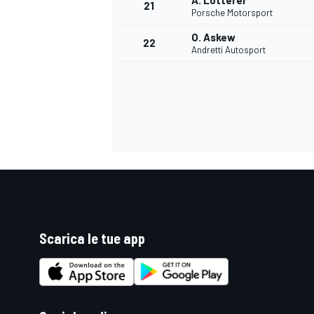
A. Lotterer
21
Porsche Motorsport
O. Askew
22
Andretti Autosport
Scarica le tue app
ENDURANCE/GT