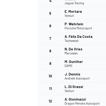
4
Jaguar Racing
E. Mortara
5
Venturi
P. Wehrlein
6
Porsche Motorsport
A. Félix Da Costa
7
Techeetah
N. De Vries
8
Mercedes
M. Gunther
9
DAMS
J. Dennis
10
Andretti Autosport
L. Di Grassi
11
Venturi
A. Giovinazzi
MONOPOSTO
12
Dragon Penske Autosport