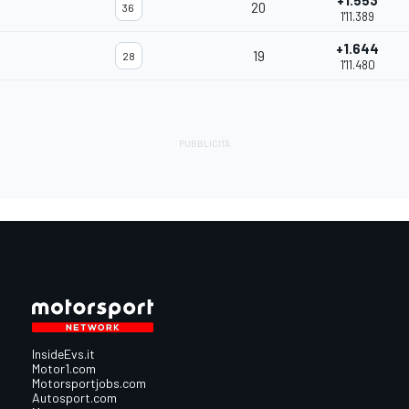
+1.553
20
36
1'11.389
+1.644
19
28
1'11.480
InsideEvs.it
Motor1.com
Motorsportjobs.com
Autosport.com