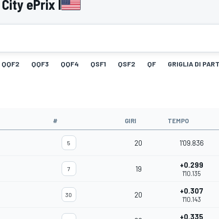
ity ePrix I
QQF2
QQF3
QQF4
QSF1
QSF2
QF
GRIGLIA DI PAR
#
GIRI
TEMPO
20
1'09.836
5
+0.299
19
7
1'10.135
+0.307
20
30
1'10.143
+0.335