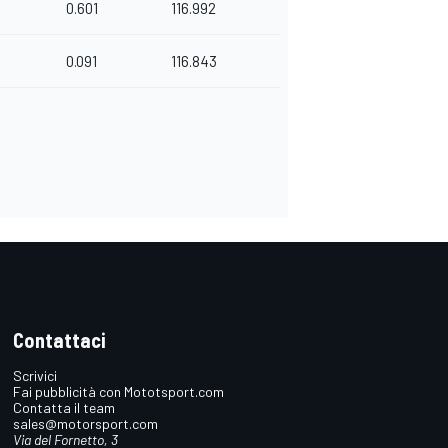
0.601
116.992
0.091
116.843
Contattaci
Scrivici
Fai pubblicità con Mototsport.com
Contatta il team
sales@motorsport.com
Via del Fornetto, 3