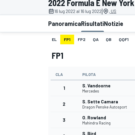
2022 Formula E New York C
MOTOGP
WEC
|
16 lug 2022 al 16 lug 2022
, US
Panoramica
Risultati
Notizie
EL
FP1
FP2
QA
QB
QQF1
FP1
CLA
PILOTA
WRC
S. Vandoorne
1
Mercedes
S. Sette Camara
2
Dragon Penske Autosport
O. Rowland
3
Mahindra Racing
S. Bird