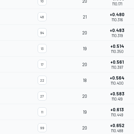
20
10
1'10.171
+0.480
21
48
1'10.316
+0.483
20
94
1'10.319
+0.514
19
13
1'10.350
+0.561
20
17
1'10.397
+0.564
18
22
1'10.400
+0.583
20
27
1'10.419
+0.613
19
11
1'10.449
+0.652
20
99
1'10.488