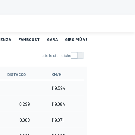
TENZA
FANBOOST
GARA
GIRO PIÙ VELOCE
Tutte le statistiche
DISTACCO
KM/H
119.594
0.299
119.084
0.008
119.071