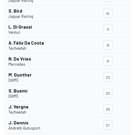
Jaguar Racing
S. Bird
10
Jaguar Racing
L. Di Grassi
11
Venturi
A. Félix Da Costa
13
Techeetah
N. De Vries
17
Mercedes
M. Gunther
22
DAMS
S. Buemi
23
DAMS
J. Vergne
25
Techeetah
J. Dennis
27
Andretti Autosport