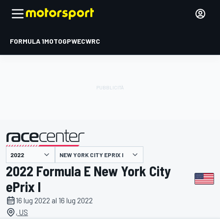
FORMULA 1
MOTOGP
WEC
WRC
NEW YORK CITY EPRIX I
presentato da
2022 Formula E New York City
ePrix I
16 lug 2022 al 16 lug 2022
, US