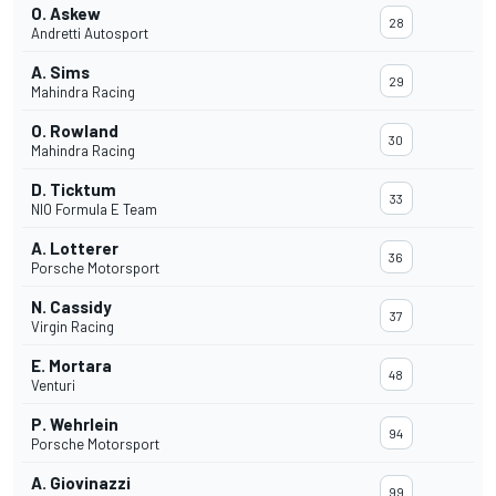
O. Askew
28
Andretti Autosport
A. Sims
29
Mahindra Racing
O. Rowland
30
Mahindra Racing
D. Ticktum
33
NIO Formula E Team
A. Lotterer
36
Porsche Motorsport
N. Cassidy
37
Virgin Racing
E. Mortara
48
Venturi
P. Wehrlein
94
Porsche Motorsport
A. Giovinazzi
99