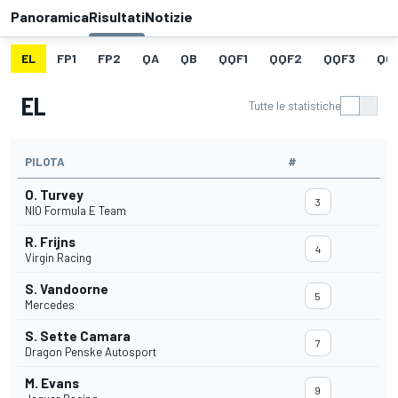
Panoramica
Risultati
Notizie
EL
FP1
FP2
QA
QB
QQF1
QQF2
QQF3
QQ
EL
Tutte le statistiche
PILOTA
#
O. Turvey
3
NIO Formula E Team
R. Frijns
4
Virgin Racing
S. Vandoorne
5
Mercedes
S. Sette Camara
7
Dragon Penske Autosport
M. Evans
9