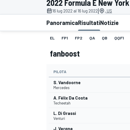
2022 Formula E New York C
MOTOGP
WEC
|
16 lug 2022 al 16 lug 2022
, US
Panoramica
Risultati
Notizie
EL
FP1
FP2
QA
QB
QQF1
fanboost
PILOTA
WRC
S. Vandoorne
Mercedes
A. Félix Da Costa
Techeetah
L. Di Grassi
Venturi
J. Vergne