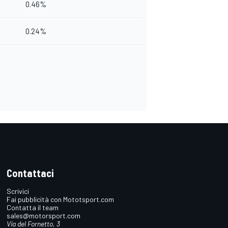
0.46%
0.24%
Contattaci
Scrivici
Fai pubblicità con Mototsport.com
Contatta il team
sales@motorsport.com
Via del Fornetto, 3