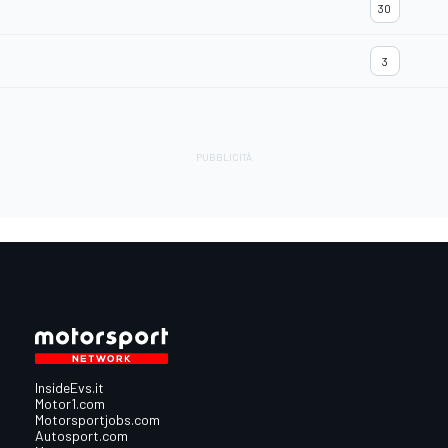
30
3
InsideEvs.it
Motor1.com
Motorsportjobs.com
Autosport.com