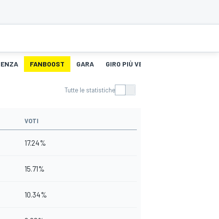
TENZA
FANBOOST
GARA
GIRO PIÙ VELOCE
Tutte le statistiche
VOTI
17.24%
15.71%
10.34%