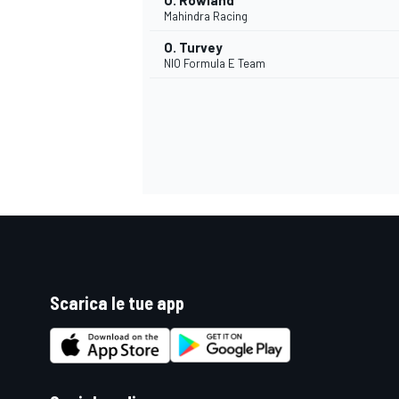
O. Rowland
Mahindra Racing
O. Turvey
NIO Formula E Team
Scarica le tue app
ENDURANCE/GT