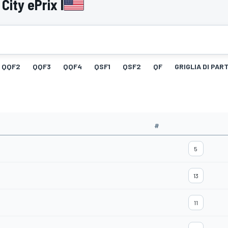
ity ePrix I
QQF2
QQF3
QQF4
QSF1
QSF2
QF
GRIGLIA DI PAR
#
5
13
11