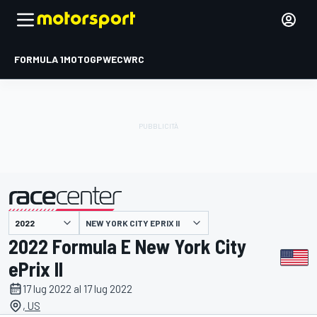
FORMULA 1
MOTOGP
WEC
WRC
NEW YORK CITY EPRIX II
presentato da
2022 Formula E New York City
ePrix II
17 lug 2022 al 17 lug 2022
, US