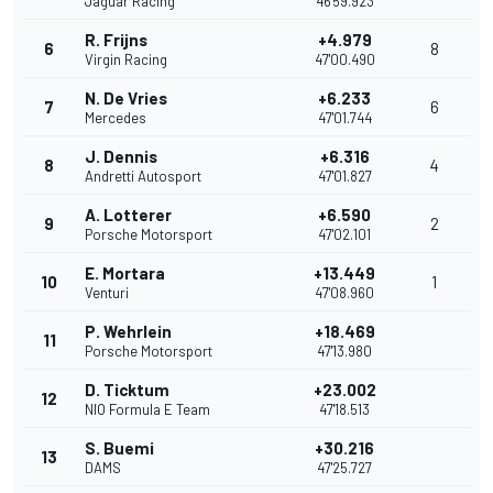
Jaguar Racing
46'59.923
R. Frijns
+4.979
6
8
Virgin Racing
47'00.490
N. De Vries
+6.233
7
6
Mercedes
47'01.744
J. Dennis
+6.316
8
4
Andretti Autosport
47'01.827
A. Lotterer
+6.590
9
2
Porsche Motorsport
47'02.101
E. Mortara
+13.449
10
1
Venturi
47'08.960
P. Wehrlein
+18.469
11
Porsche Motorsport
47'13.980
D. Ticktum
+23.002
12
NIO Formula E Team
47'18.513
S. Buemi
+30.216
13
DAMS
47'25.727