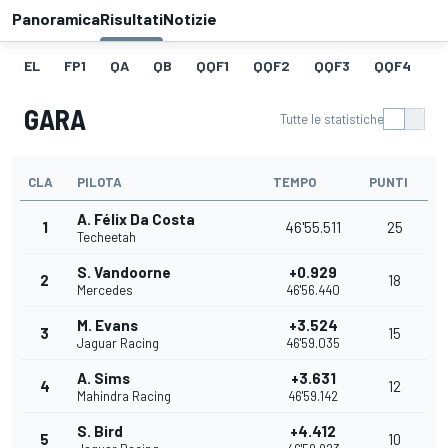
Panoramica
Risultati
Notizie
EL
FP1
QA
QB
QQF1
QQF2
QQF3
QQF4
Q
GARA
Tutte le statistiche
CLA
PILOTA
TEMPO
PUNTI
A. Félix Da Costa
1
46'55.511
25
Techeetah
S. Vandoorne
+0.929
2
18
Mercedes
46'56.440
M. Evans
+3.524
3
15
Jaguar Racing
46'59.035
A. Sims
+3.631
4
12
Mahindra Racing
46'59.142
S. Bird
+4.412
5
10