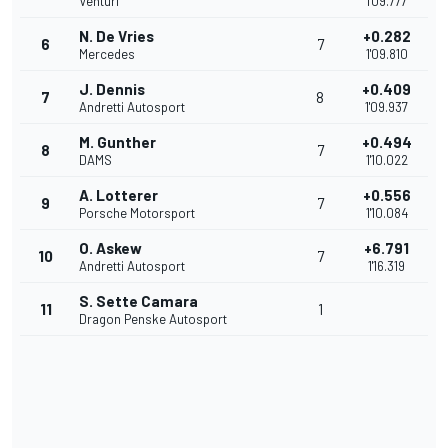
Venturi
1'09.777
N. De Vries
+0.282
6
7
Mercedes
1'09.810
J. Dennis
+0.409
7
8
Andretti Autosport
1'09.937
M. Gunther
+0.494
8
7
DAMS
1'10.022
A. Lotterer
+0.556
9
7
Porsche Motorsport
1'10.084
O. Askew
+6.791
10
7
Andretti Autosport
1'16.319
S. Sette Camara
11
1
Dragon Penske Autosport