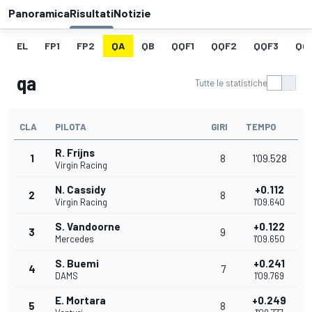
Panoramica
Risultati
Notizie
EL
FP1
FP2
QA
QB
QQF1
QQF2
QQF3
QQ
qa
Tutte le statistiche
CLA
PILOTA
GIRI
TEMPO
R. Frijns
1
8
1'09.528
Virgin Racing
N. Cassidy
+0.112
2
8
Virgin Racing
1'09.640
S. Vandoorne
+0.122
3
9
Mercedes
1'09.650
S. Buemi
+0.241
4
7
DAMS
1'09.769
E. Mortara
+0.249
5
8