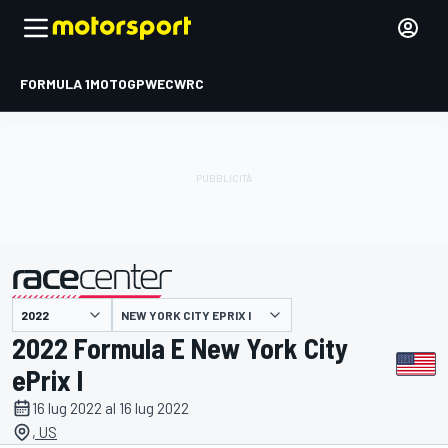
FORMULA 1
MOTOGP
WEC
WRC
NEW YORK CITY EPRIX I
presentato da
2022 Formula E New York City
ePrix I
16 lug 2022 al 16 lug 2022
, US