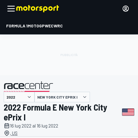
FORMULA 1
MOTOGP
WEC
WRC
NEW YORK CITY EPRIX I
presentato da
2022 Formula E New York City
ePrix I
16 lug 2022 al 16 lug 2022
, US