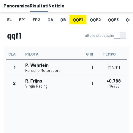
Panoramica
Risultati
Notizie
EL
FP1
FP2
QA
QB
QQF1
QQF2
QQF3
QQ
qqf1
Tutte le statistiche
CLA
PILOTA
GIRI
TEMPO
P. Wehrlein
1
1
1'14.011
Porsche Motorsport
R. Frijns
+0.788
2
1
Virgin Racing
1'14.799